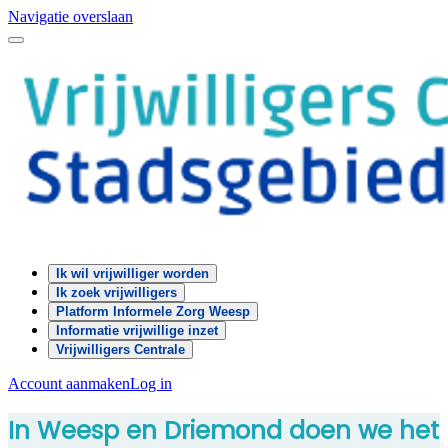
Navigatie overslaan
Ik wil vrijwilliger worden
Ik zoek vrijwilligers
Platform Informele Zorg Weesp
Informatie vrijwillige inzet
Vrijwilligers Centrale
Account aanmaken
Log in
In Weesp en Driemond doen we het