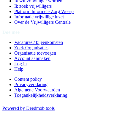
Ik wil vrijwilliger worden
Ik zoek vrijwilligers
Platform Informele Zorg Weesp
Informatie vrijwillige inzet
Over de Vrijwilligers Centrale
Doe mee
Vacatures / bijeenkomsten
Zoek Organisaties
Organisatie toevoegen
Account aanmaken
Log in
Help
Content policy
Privacyverklaring
Algemene Voorwaarden
Toegankelijkheidsverklaring
Powered by Deedmob tools