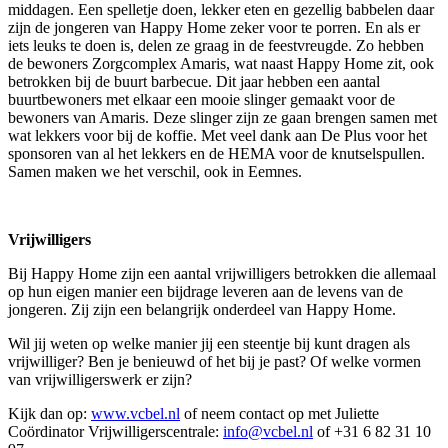
middagen. Een spelletje doen, lekker eten en gezellig babbelen daar
zijn de jongeren van Happy Home zeker voor te porren. En als er
iets leuks te doen is, delen ze graag in de feestvreugde. Zo hebben
de bewoners Zorgcomplex Amaris, wat naast Happy Home zit, ook
betrokken bij de buurt barbecue. Dit jaar hebben een aantal
buurtbewoners met elkaar een mooie slinger gemaakt voor de
bewoners van Amaris. Deze slinger zijn ze gaan brengen samen met
wat lekkers voor bij de koffie. Met veel dank aan De Plus voor het
sponsoren van al het lekkers en de HEMA voor de knutselspullen.
Samen maken we het verschil, ook in Eemnes.
Vrijwilligers
Bij Happy Home zijn een aantal vrijwilligers betrokken die allemaal
op hun eigen manier een bijdrage leveren aan de levens van de
jongeren. Zij zijn een belangrijk onderdeel van Happy Home.
Wil jij weten op welke manier jij een steentje bij kunt dragen als
vrijwilliger? Ben je benieuwd of het bij je past? Of welke vormen
van vrijwilligerswerk er zijn?
Kijk dan op:
www.vcbel.nl
of neem contact op met Juliette
Coördinator Vrijwilligerscentrale:
info@vcbel.nl
of +31 6 82 31 10