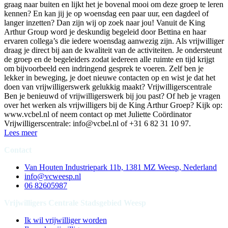
graag naar buiten en lijkt het je bovenal mooi om deze groep te leren
kennen? En kan jij je op woensdag een paar uur, een dagdeel of
langer inzetten? Dan zijn wij op zoek naar jou! Vanuit de King
Arthur Group word je deskundig begeleid door Bettina en haar
ervaren collega’s die iedere woensdag aanwezig zijn. Als vrijwilliger
draag je direct bij aan de kwaliteit van de activiteiten. Je ondersteunt
de groep en de begeleiders zodat iedereen alle ruimte en tijd krijgt
om bijvoorbeeld een indringend gesprek te voeren. Zelf ben je
lekker in beweging, je doet nieuwe contacten op en wist je dat het
doen van vrijwilligerswerk gelukkig maakt? Vrijwilligerscentrale
Ben je benieuwd of vrijwilligerswerk bij jou past? Of heb je vragen
over het werken als vrijwilligers bij de King Arthur Groep? Kijk op:
www.vcbel.nl of neem contact op met Juliette Coördinator
Vrijwilligerscentrale: info@vcbel.nl of +31 6 82 31 10 97.
Lees meer
Contact
Van Houten Industriepark 11b, 1381 MZ Weesp, Nederland
info@vcweesp.nl
06 82605987
Vrijwilligers Centrale Stadsgebied Weesp
Ik wil vrijwilliger worden