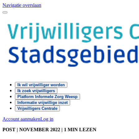
Navigatie overslaan
Ik wil vrijwilliger worden
Ik zoek vrijwilligers
Platform Informele Zorg Weesp
Informatie vrijwillige inzet
Vrijwilligers Centrale
Account aanmaken
Log in
POST
| NOVEMBER 2022
|
1 MIN LEZEN