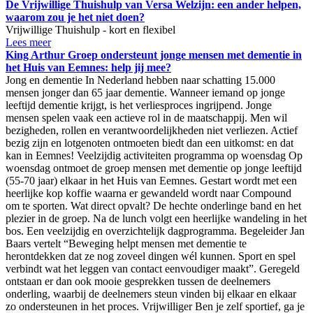
De Vrijwillige Thuishulp van Versa Welzijn: een ander helpen,
waarom zou je het niet doen?
Vrijwillige Thuishulp - kort en flexibel
Lees meer
King Arthur Groep ondersteunt jonge mensen met dementie in
het Huis van Eemnes: help jij mee?
Jong en dementie In Nederland hebben naar schatting 15.000
mensen jonger dan 65 jaar dementie. Wanneer iemand op jonge
leeftijd dementie krijgt, is het verliesproces ingrijpend. Jonge
mensen spelen vaak een actieve rol in de maatschappij. Men wil
bezigheden, rollen en verantwoordelijkheden niet verliezen. Actief
bezig zijn en lotgenoten ontmoeten biedt dan een uitkomst: en dat
kan in Eemnes! Veelzijdig activiteiten programma op woensdag Op
woensdag ontmoet de groep mensen met dementie op jonge leeftijd
(55-70 jaar) elkaar in het Huis van Eemnes. Gestart wordt met een
heerlijke kop koffie waarna er gewandeld wordt naar Compound
om te sporten. Wat direct opvalt? De hechte onderlinge band en het
plezier in de groep. Na de lunch volgt een heerlijke wandeling in het
bos. Een veelzijdig en overzichtelijk dagprogramma. Begeleider Jan
Baars vertelt “Beweging helpt mensen met dementie te
herontdekken dat ze nog zoveel dingen wél kunnen. Sport en spel
verbindt wat het leggen van contact eenvoudiger maakt”. Geregeld
ontstaan er dan ook mooie gesprekken tussen de deelnemers
onderling, waarbij de deelnemers steun vinden bij elkaar en elkaar
zo ondersteunen in het proces. Vrijwilliger Ben je zelf sportief, ga je