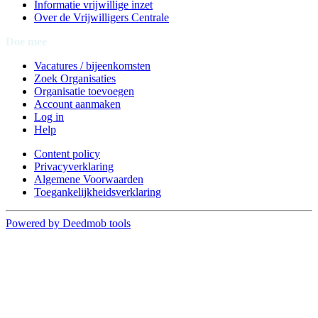
Informatie vrijwillige inzet
Over de Vrijwilligers Centrale
Doe mee
Vacatures / bijeenkomsten
Zoek Organisaties
Organisatie toevoegen
Account aanmaken
Log in
Help
Content policy
Privacyverklaring
Algemene Voorwaarden
Toegankelijkheidsverklaring
Powered by Deedmob tools