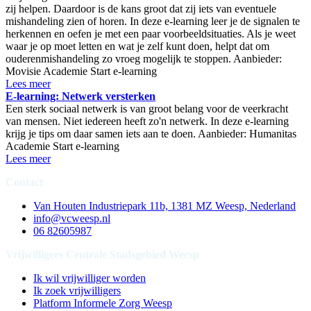
zij helpen. Daardoor is de kans groot dat zij iets van eventuele
mishandeling zien of horen. In deze e-learning leer je de signalen te
herkennen en oefen je met een paar voorbeeldsituaties. Als je weet
waar je op moet letten en wat je zelf kunt doen, helpt dat om
ouderenmishandeling zo vroeg mogelijk te stoppen. Aanbieder:
Movisie Academie Start e-learning
Lees meer
E-learning: Netwerk versterken
Een sterk sociaal netwerk is van groot belang voor de veerkracht
van mensen. Niet iedereen heeft zo'n netwerk. In deze e-learning
krijg je tips om daar samen iets aan te doen. Aanbieder: Humanitas
Academie Start e-learning
Lees meer
Contact
Van Houten Industriepark 11b, 1381 MZ Weesp, Nederland
info@vcweesp.nl
06 82605987
Vrijwilligers Centrale Stadsgebied Weesp
Ik wil vrijwilliger worden
Ik zoek vrijwilligers
Platform Informele Zorg Weesp