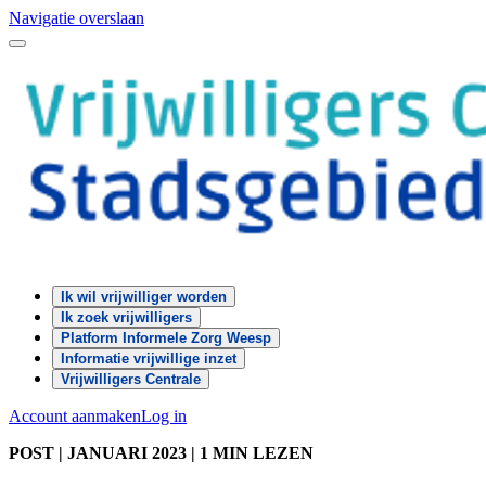
Navigatie overslaan
Ik wil vrijwilliger worden
Ik zoek vrijwilligers
Platform Informele Zorg Weesp
Informatie vrijwillige inzet
Vrijwilligers Centrale
Account aanmaken
Log in
POST
| JANUARI 2023
|
1 MIN LEZEN