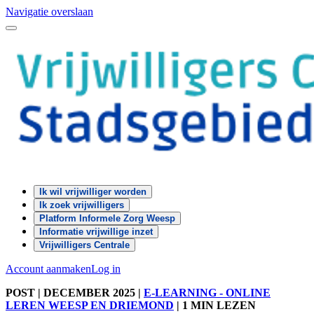
Navigatie overslaan
Ik wil vrijwilliger worden
Ik zoek vrijwilligers
Platform Informele Zorg Weesp
Informatie vrijwillige inzet
Vrijwilligers Centrale
Account aanmaken
Log in
POST
| DECEMBER 2025
|
E-LEARNING - ONLINE
LEREN WEESP EN DRIEMOND
|
1 MIN LEZEN