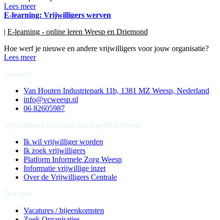
Lees meer
E-learning: Vrijwilligers werven
|
E-learning - online leren Weesp en Driemond
Hoe werf je nieuwe en andere vrijwilligers voor jouw organisatie?
Lees meer
Contact
Van Houten Industriepark 11b, 1381 MZ Weesp, Nederland
info@vcweesp.nl
06 82605987
Vrijwilligers Centrale Stadsgebied Weesp
Ik wil vrijwilliger worden
Ik zoek vrijwilligers
Platform Informele Zorg Weesp
Informatie vrijwillige inzet
Over de Vrijwilligers Centrale
Doe mee
Vacatures / bijeenkomsten
Zoek Organisaties