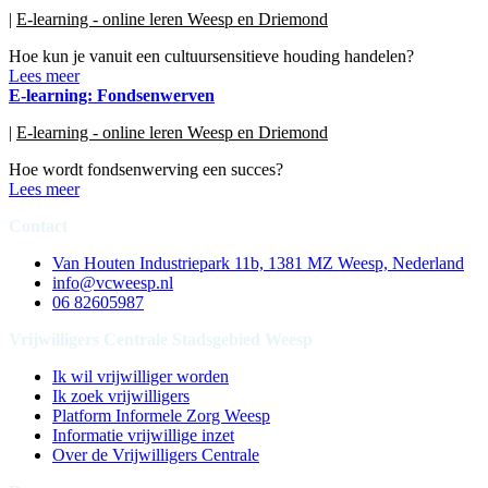
|
E-learning - online leren Weesp en Driemond
Hoe kun je vanuit een cultuursensitieve houding handelen?
Lees meer
E-learning: Fondsenwerven
|
E-learning - online leren Weesp en Driemond
Hoe wordt fondsenwerving een succes?
Lees meer
Contact
Van Houten Industriepark 11b, 1381 MZ Weesp, Nederland
info@vcweesp.nl
06 82605987
Vrijwilligers Centrale Stadsgebied Weesp
Ik wil vrijwilliger worden
Ik zoek vrijwilligers
Platform Informele Zorg Weesp
Informatie vrijwillige inzet
Over de Vrijwilligers Centrale