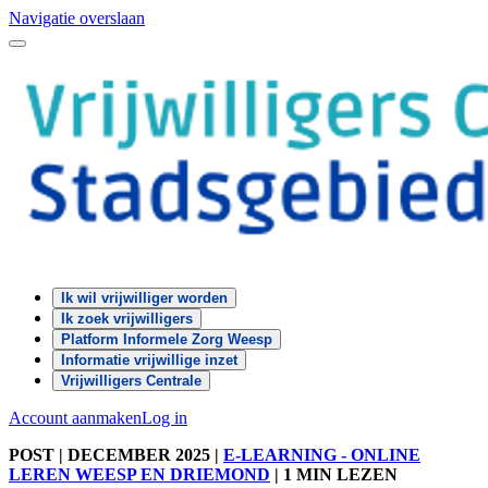
Navigatie overslaan
Ik wil vrijwilliger worden
Ik zoek vrijwilligers
Platform Informele Zorg Weesp
Informatie vrijwillige inzet
Vrijwilligers Centrale
Account aanmaken
Log in
POST
| DECEMBER 2025
|
E-LEARNING - ONLINE
LEREN WEESP EN DRIEMOND
|
1 MIN LEZEN