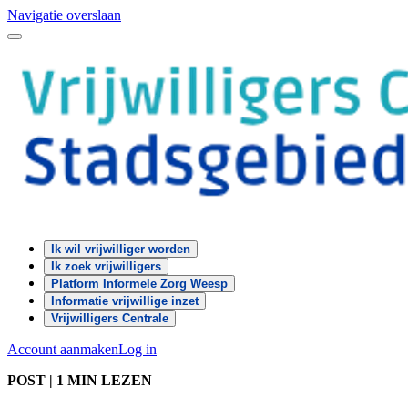
Navigatie overslaan
Ik wil vrijwilliger worden
Ik zoek vrijwilligers
Platform Informele Zorg Weesp
Informatie vrijwillige inzet
Vrijwilligers Centrale
Account aanmaken
Log in
POST
|
1 MIN LEZEN