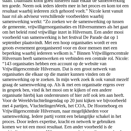
staan. Daarnaast komt goed luisteren naar elkaar de samenwerking
ten goede. Neem ook ieders ideeën mee in het proces en kom tot een
resultaat waarbij iedereen zich gehoord voelt.” Nicole kent vanuit
haar rol als adviseur verschillende voorbeelden waarbij
samenwerking werkt: “Zo zoeken we de samenwerking op tussen
de gemeente, vrijwilligersorganisaties en Hilversummers als het gaat
om het beleid rond vrijwillige inzet in Hilversum. Een ander mooi
voorbeeld van samenwerking is het festival De Parade dat op 1
september plaatsvindt. Met een hoop organisaties wordt er een
groots evenement georganiseerd voor en door mensen met een
beperking waarbij iedereen welkom is.” Binnen Vrijwilligerscentrale
Hilversum heeft samenwerken en verbinden een centrale rol. Nicole:
“143 organisaties hebben een account op de website van
Vrijwilligerscentrale Hilversum. Dat is een groot netwerk van
organisaties die elkaar op die manier kunnen vinden om de
samenwerking op te zoeken. In mijn werk zoek ik ook vanuit mezelf
graag de samenwerking op. Als ik met een organisatie ergens over
in gesprek ben, vind ik het mooi om te kijken of een andere
organisatie hierbij kan ondersteunen of hier zelf ook iets aan heeft.
Voor de Wereldvluchtelingendag op 20 juni kijken we bijvoorbeeld
met 4 partijen, VluchtelingenWerk, het COA, De Hoorneboeg en
Vrijwilligerscentrale Hilversum, naar mogelijkheden voor
samenwerking. Iedere partij vormt een belangrijke schakel in het
proces. Door ieders expertise, kracht en netwerk te gebruiken
komen we tot een mooi resultaat. Een ander voorbeeld is de