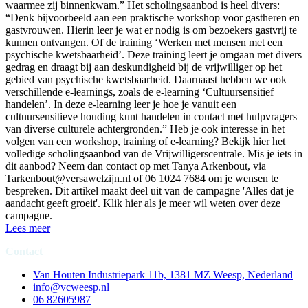
waarmee zij binnenkwam.” Het scholingsaanbod is heel divers:
“Denk bijvoorbeeld aan een praktische workshop voor gastheren en
gastvrouwen. Hierin leer je wat er nodig is om bezoekers gastvrij te
kunnen ontvangen. Of de training ‘Werken met mensen met een
psychische kwetsbaarheid’. Deze training leert je omgaan met divers
gedrag en draagt bij aan deskundigheid bij de vrijwilliger op het
gebied van psychische kwetsbaarheid. Daarnaast hebben we ook
verschillende e-learnings, zoals de e-learning ‘Cultuursensitief
handelen’. In deze e-learning leer je hoe je vanuit een
cultuursensitieve houding kunt handelen in contact met hulpvragers
van diverse culturele achtergronden.” Heb je ook interesse in het
volgen van een workshop, training of e-learning? Bekijk hier het
volledige scholingsaanbod van de Vrijwilligerscentrale. Mis je iets in
dit aanbod? Neem dan contact op met Tanya Arkenbout, via
Tarkenbout@versawelzijn.nl of 06 1024 7684 om je wensen te
bespreken. Dit artikel maakt deel uit van de campagne 'Alles dat je
aandacht geeft groeit'. Klik hier als je meer wil weten over deze
campagne.
Lees meer
Contact
Van Houten Industriepark 11b, 1381 MZ Weesp, Nederland
info@vcweesp.nl
06 82605987