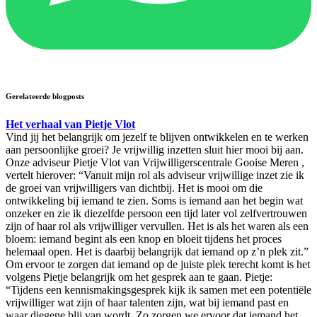
Gerelateerde blogposts
Het verhaal van Pietje Vlot
Vind jij het belangrijk om jezelf te blijven ontwikkelen en te werken
aan persoonlijke groei? Je vrijwillig inzetten sluit hier mooi bij aan.
Onze adviseur Pietje Vlot van Vrijwilligerscentrale Gooise Meren ,
vertelt hierover: “Vanuit mijn rol als adviseur vrijwillige inzet zie ik
de groei van vrijwilligers van dichtbij. Het is mooi om die
ontwikkeling bij iemand te zien. Soms is iemand aan het begin wat
onzeker en zie ik diezelfde persoon een tijd later vol zelfvertrouwen
zijn of haar rol als vrijwilliger vervullen. Het is als het waren als een
bloem: iemand begint als een knop en bloeit tijdens het proces
helemaal open. Het is daarbij belangrijk dat iemand op z’n plek zit.”
Om ervoor te zorgen dat iemand op de juiste plek terecht komt is het
volgens Pietje belangrijk om het gesprek aan te gaan. Pietje:
“Tijdens een kennismakingsgesprek kijk ik samen met een potentiële
vrijwilliger wat zijn of haar talenten zijn, wat bij iemand past en
waar diegene blij van wordt. Zo zorgen we ervoor dat iemand het