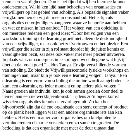
kennis en vaardigheden. Dan is het fijn dat wij hen hiermee kunnen
ondersteunen. Wij kijken ltijd naar behoeften van organisaties en
vrijwilligers op het gebied van scholing. Als bepaalde signalen vaker
terugkomen nemen wij dit mee in ons aanbod. Het is fijn als
organisaties en vrijwilligers aangeven waar ze behoefte aan hebben
en wat ze missen in het aanbod.” Het volgen van een opleiding is
om meerdere redenen een goed idee: “Door het volgen van een
workshop, training of e-learning groeit niet alleen de deskundigheid
van een vrijwilliger, maar ook het zelfvertrouwen en het plezier. Een
vrijwilliger die zeker in zijn rol staat doordat hij de juiste kennis en
vaardigheden bezit, zal deze ook vaker met meer plezier uitvoeren.
In plaats van zomaar ergens in te springen weet diegene wat hij/zij
doet en dat voelt goed.”, aldus Tanya. Er zijn verschillende vormen
van scholing. Zo biedt de Vrijwilligerscentrale fysieke workshops en
trainingen aan, maar kun je ook een e-learning volgen; Tanya: “Een
e-learning is een vorm van scholing die online wordt aangeboden. Je
kunt een e-learning op ieder moment en op iedere plek volgen.”
Naast groeien als individu, kun je ook samen groeien door deel te
nemen aan een netwerkbijeenkomst: “Tijdens zo’n bijeenkomst
wisselen organisaties kennis en ervaringen uit. Zo kan het
bijvoorbeeld zijn dat de ene organisatie een sterk concept of product
op de plank heeft liggen waar een andere organisatie iets aan kan
hebben. Het is een manier voor organisaties om knelpunten te
verminderen en elkaar te versterken en zo samen te groeien. De
bedoeling is dat een organisatie met meer de deur uitgaat dan