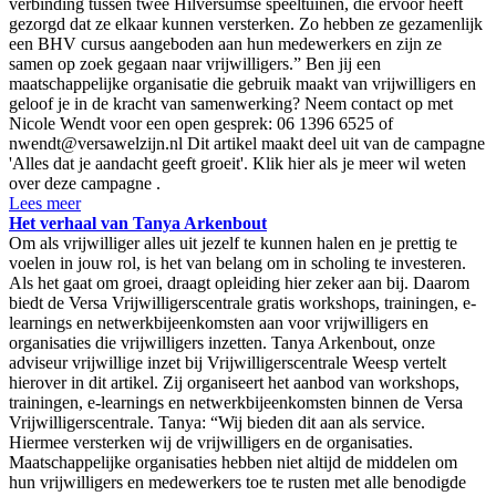
verbinding tussen twee Hilversumse speeltuinen, die ervoor heeft
gezorgd dat ze elkaar kunnen versterken. Zo hebben ze gezamenlijk
een BHV cursus aangeboden aan hun medewerkers en zijn ze
samen op zoek gegaan naar vrijwilligers.” Ben jij een
maatschappelijke organisatie die gebruik maakt van vrijwilligers en
geloof je in de kracht van samenwerking? Neem contact op met
Nicole Wendt voor een open gesprek: 06 1396 6525 of
nwendt@versawelzijn.nl Dit artikel maakt deel uit van de campagne
'Alles dat je aandacht geeft groeit'. Klik hier als je meer wil weten
over deze campagne .
Lees meer
Het verhaal van Tanya Arkenbout
Om als vrijwilliger alles uit jezelf te kunnen halen en je prettig te
voelen in jouw rol, is het van belang om in scholing te investeren.
Als het gaat om groei, draagt opleiding hier zeker aan bij. Daarom
biedt de Versa Vrijwilligerscentrale gratis workshops, trainingen, e-
learnings en netwerkbijeenkomsten aan voor vrijwilligers en
organisaties die vrijwilligers inzetten. Tanya Arkenbout, onze
adviseur vrijwillige inzet bij Vrijwilligerscentrale Weesp vertelt
hierover in dit artikel. Zij organiseert het aanbod van workshops,
trainingen, e-learnings en netwerkbijeenkomsten binnen de Versa
Vrijwilligerscentrale. Tanya: “Wij bieden dit aan als service.
Hiermee versterken wij de vrijwilligers en de organisaties.
Maatschappelijke organisaties hebben niet altijd de middelen om
hun vrijwilligers en medewerkers toe te rusten met alle benodigde