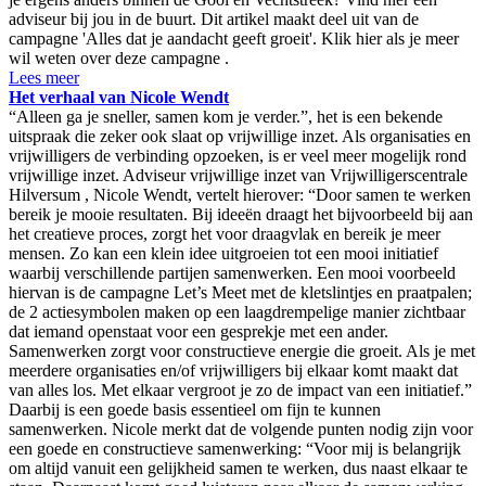
adviseur bij jou in de buurt. Dit artikel maakt deel uit van de
campagne 'Alles dat je aandacht geeft groeit'. Klik hier als je meer
wil weten over deze campagne .
Lees meer
Het verhaal van Nicole Wendt
“Alleen ga je sneller, samen kom je verder.”, het is een bekende
uitspraak die zeker ook slaat op vrijwillige inzet. Als organisaties en
vrijwilligers de verbinding opzoeken, is er veel meer mogelijk rond
vrijwillige inzet. Adviseur vrijwillige inzet van Vrijwilligerscentrale
Hilversum , Nicole Wendt, vertelt hierover: “Door samen te werken
bereik je mooie resultaten. Bij ideeën draagt het bijvoorbeeld bij aan
het creatieve proces, zorgt het voor draagvlak en bereik je meer
mensen. Zo kan een klein idee uitgroeien tot een mooi initiatief
waarbij verschillende partijen samenwerken. Een mooi voorbeeld
hiervan is de campagne Let’s Meet met de kletslintjes en praatpalen;
de 2 actiesymbolen maken op een laagdrempelige manier zichtbaar
dat iemand openstaat voor een gesprekje met een ander.
Samenwerken zorgt voor constructieve energie die groeit. Als je met
meerdere organisaties en/of vrijwilligers bij elkaar komt maakt dat
van alles los. Met elkaar vergroot je zo de impact van een initiatief.”
Daarbij is een goede basis essentieel om fijn te kunnen
samenwerken. Nicole merkt dat de volgende punten nodig zijn voor
een goede en constructieve samenwerking: “Voor mij is belangrijk
om altijd vanuit een gelijkheid samen te werken, dus naast elkaar te