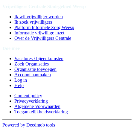
Vrijwilligers Centrale Stadsgebied Weesp
Ik wil vrijwilliger worden
Ik zoek vrijwilligers
Platform Informele Zorg Weesp
Informatie vrijwillige inzet
Over de Vrijwilligers Centrale
Doe mee
Vacatures / bijeenkomsten
Zoek Organisaties
Organisatie toevoegen
Account aanmaken
Log in
Help
Content policy
Privacyverklaring
Algemene Voorwaarden
Toegankelijkheidsverklaring
Powered by Deedmob tools