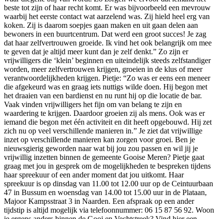
beste tot zijn of haar recht komt. Er was bijvoorbeeld een mevrouw
waarbij het eerste contact wat aarzelend was. Zij hield heel erg van
koken. Zij is daarom soepjes gaan maken en uit gaan delen aan
bewoners in een buurtcentrum. Dat werd een groot succes! Je zag
dat haar zelfvertrouwen groeide. Ik vind het ook belangrijk om mee
te geven dat je altijd meer kunt dan je zelf denkt.” Zo zijn er
vrijwilligers die ‘klein’ beginnen en uiteindelijk steeds zelfstandiger
worden, meer zelfvertrouwen krijgen, groeien in de klus of meer
verantwoordelijkheden krijgen. Pietje: “Zo was er eens een meneer
die afgekeurd was en graag iets nuttigs wilde doen. Hij begon met
het draaien van een bardienst en nu runt hij op die locatie de bar.
Vaak vinden vrijwilligers het fijn om van belang te zijn en
waardering te krijgen. Daardoor groeien zij als mens. Ook was er
iemand die begon met één activiteit en dit heeft opgebouwd. Hij zet
zich nu op veel verschillende manieren in.” Je ziet dat vrijwillige
inzet op verschillende manieren kan zorgen voor groei. Ben je
nieuwsgierig geworden naar wat bij jou zou passen en wil jij je
vrijwillig inzetten binnen de gemeente Gooise Meren? Pietje gaat
graag met jou in gesprek om de mogelijkheden te bespreken tijdens
haar spreekuur of een ander moment dat jou uitkomt. Haar
spreekuur is op dinsdag van 11.00 tot 12.00 uur op de Ceintuurbaan
47 in Bussum en woensdag van 14.00 tot 15.00 uur in de Plataan,
Majoor Kampsstraat 3 in Naarden. Een afspraak op een ander
tijdstip is altijd mogelijk via telefoonnummer: 06 15 87 56 92. Woon
je ergens anders binnen de Gooi en Vechtstreek? Vind hier een