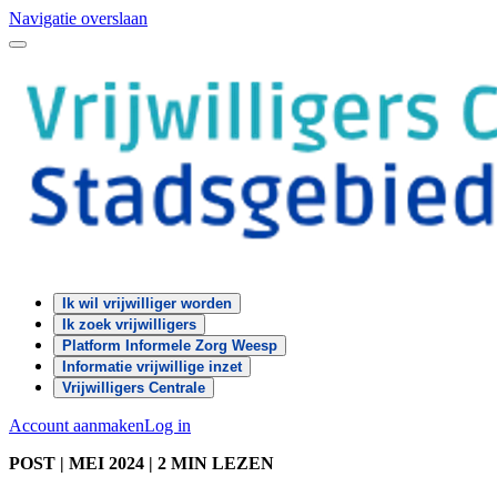
Navigatie overslaan
Ik wil vrijwilliger worden
Ik zoek vrijwilligers
Platform Informele Zorg Weesp
Informatie vrijwillige inzet
Vrijwilligers Centrale
Account aanmaken
Log in
POST
| MEI 2024
|
2 MIN LEZEN