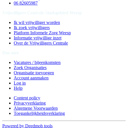
06 82605987
Vrijwilligers Centrale Stadsgebied Weesp
Ik wil vrijwilliger worden
Ik zoek vrijwilligers
Platform Informele Zorg Weesp
Informatie vrijwillige inzet
Over de Vrijwilligers Centrale
Doe mee
Vacatures / bijeenkomsten
Zoek Organisaties
Organisatie toevoegen
Account aanmaken
Log in
Help
Content policy
Privacyverklaring
Algemene Voorwaarden
Toegankelijkheidsverklaring
Powered by Deedmob tools