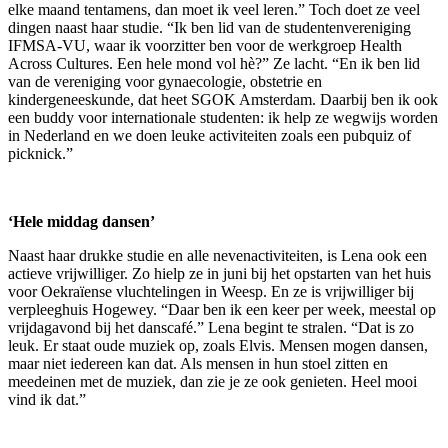
elke maand tentamens, dan moet ik veel leren.” Toch doet ze veel
dingen naast haar studie. “Ik ben lid van de studentenvereniging
IFMSA-VU, waar ik voorzitter ben voor de werkgroep Health
Across Cultures. Een hele mond vol hè?” Ze lacht. “En ik ben lid
van de vereniging voor gynaecologie, obstetrie en
kindergeneeskunde, dat heet SGOK Amsterdam. Daarbij ben ik ook
een buddy voor internationale studenten: ik help ze wegwijs worden
in Nederland en we doen leuke activiteiten zoals een pubquiz of
picknick.”
‘Hele middag dansen’
Naast haar drukke studie en alle nevenactiviteiten, is Lena ook een
actieve vrijwilliger. Zo hielp ze in juni bij het opstarten van het huis
voor Oekraïense vluchtelingen in Weesp. En ze is vrijwilliger bij
verpleeghuis Hogewey. “Daar ben ik een keer per week, meestal op
vrijdagavond bij het danscafé.” Lena begint te stralen. “Dat is zo
leuk. Er staat oude muziek op, zoals Elvis. Mensen mogen dansen,
maar niet iedereen kan dat. Als mensen in hun stoel zitten en
meedeinen met de muziek, dan zie je ze ook genieten. Heel mooi
vind ik dat.”