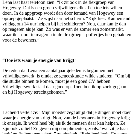
Lena laat haar telefoon zien. “Ik zit ook in de flexgroep van
Hogewey. Dat is een groep vrijwilligers die af en toe iets willen
doen. In de appgroep wordt dan door iemand van Hogewey een
oproep geplaatst.” Ze wijst naar het scherm. “Kijk hier: Kan iemand
vrijdag om 14 uur helpen bij het schilderen? Nou, daar kan je dan
op reageren als je kan. Zo was er van de zomer een zomermarkt,
waar ik – door te reageren in de flexgroep – poffertjes heb gebakken
voor de bewoners.”
“Doe iets waar je energie van krijgt’
De reden dat Lena een aantal jaar geleden is begonnen met
vrijwilligerswerk, is omdat ze geneeskunde wilde studeren. “Om bij
die studie binnen te komen, moet je een goed CV hebben.
Vrijwilligerswerk staat daar goed op. Toen ben ik op zoek gegaan
en bij Hogewey terechtgekomen.”
Lachend vertelt ze: “Mijn moeder zegt altijd dat je dingen moet doen
waar je energie van krijgt. Nou, van de bewoners in Hogewey krijg
ik energie. Ik word heel blij als ik de mensen daar kan helpen. Ze
zijn ook zo lief! Ze geven mij complimenten, zoals: ‘wat zit je haar
leuk’ en ‘je bent een schat’,” ze giechelt. “Echt heel leuk. En soms