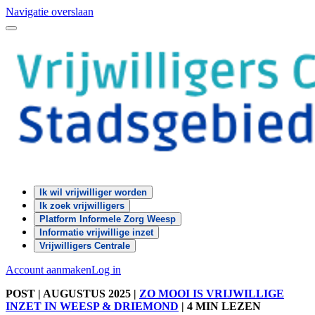
Navigatie overslaan
Ik wil vrijwilliger worden
Ik zoek vrijwilligers
Platform Informele Zorg Weesp
Informatie vrijwillige inzet
Vrijwilligers Centrale
Account aanmaken
Log in
POST
| AUGUSTUS 2025
|
ZO MOOI IS VRIJWILLIGE
INZET IN WEESP & DRIEMOND
|
4 MIN LEZEN