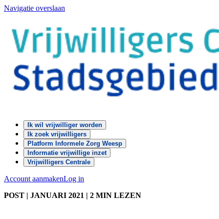
Navigatie overslaan
Ik wil vrijwilliger worden
Ik zoek vrijwilligers
Platform Informele Zorg Weesp
Informatie vrijwillige inzet
Vrijwilligers Centrale
Account aanmaken
Log in
POST
| JANUARI 2021
|
2 MIN LEZEN