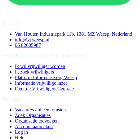
Contact
Van Houten Industriepark 11b, 1381 MZ Weesp, Nederland
info@vcweesp.nl
06 82605987
Vrijwilligers Centrale Stadsgebied Weesp
Ik wil vrijwilliger worden
Ik zoek vrijwilligers
Platform Informele Zorg Weesp
Informatie vrijwillige inzet
Over de Vrijwilligers Centrale
Doe mee
Vacatures / bijeenkomsten
Zoek Organisaties
Organisatie toevoegen
Account aanmaken
Log in
Help