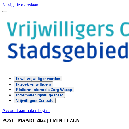
Navigatie overslaan
Ik wil vrijwilliger worden
Ik zoek vrijwilligers
Platform Informele Zorg Weesp
Informatie vrijwillige inzet
Vrijwilligers Centrale
Account aanmaken
Log in
POST
| MAART 2022
|
1 MIN LEZEN