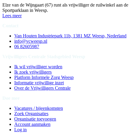
Elze van de Wijngaart (67) runt als vrijwilliger de ruilwinkel aan de
Sportparklaan in Weesp.
Lees meer
Contact
Van Houten Industriepark 11b, 1381 MZ Weesp, Nederland
info@vcweesp.nl
06 82605987
Vrijwilligers Centrale Stadsgebied Weesp
Ik wil vrijwilliger worden
Ik zoek vrijwilligers
Platform Informele Zorg Weesp
Informatie vrijwillige inzet
Over de Vrijwilligers Centrale
Doe mee
Vacatures / bijeenkomsten
Zoek Organisaties
Organisatie toevoegen
Account aanmaken
Log in