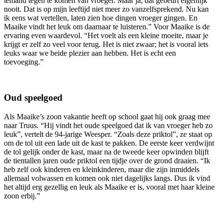
iemand tegen te komen van vroeger. Maar ja, dat gebeurt eigenlijk
nooit. Dat is op mijn leeftijd niet meer zo vanzelfsprekend. Nu kan
ik eens wat vertellen, laten zien hoe dingen vroeger gingen. En
Maaike vindt het leuk om daarnaar te luisteren.” Voor Maaike is de
ervaring even waardevol. “Het voelt als een kleine moeite, maar je
krijgt er zelf zo veel voor terug. Het is niet zwaar; het is vooral iets
leuks waar we beide plezier aan hebben. Het is echt een
toevoeging.”
Oud speelgoed
Als Maaike’s zoon vakantie heeft op school gaat hij ook graag mee
naar Truus. “Hij vindt het oude speelgoed dat ik van vroeger heb zo
leuk”, vertelt de 94-jarige Weesper. “Zoals deze priktol”, ze staat op
om de tol uit een lade uit de kast te pakken. De eerste keer verdwijnt
de tol gelijk onder de kast, maar na de tweede keer opwinden blijft
de tientallen jaren oude priktol een tijdje over de grond draaien. “Ik
heb zelf ook kinderen en kleinkinderen, maar die zijn inmiddels
allemaal volwassen en komen ook niet dagelijks langs. Dus ik vind
het altijd erg gezellig en leuk als Maaike er is, vooral met haar kleine
zoon erbij.”