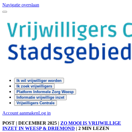
Navigatie overslaan
Ik wil vrijwilliger worden
Ik zoek vrijwilligers
Platform Informele Zorg Weesp
Informatie vrijwillige inzet
Vrijwilligers Centrale
Account aanmaken
Log in
POST
| DECEMBER 2025
|
ZO MOOI IS VRIJWILLIGE
INZET IN WEESP & DRIEMOND
|
2 MIN LEZEN