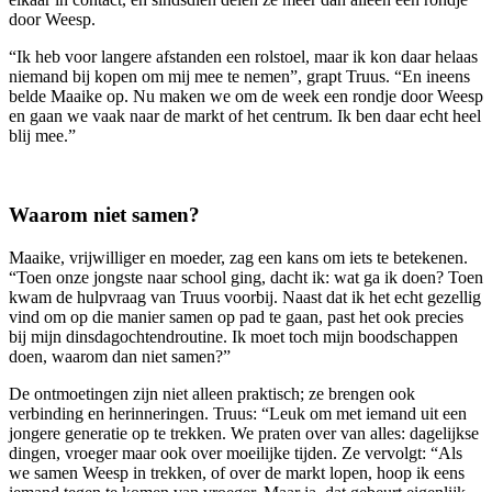
door Weesp.
“Ik heb voor langere afstanden een rolstoel, maar ik kon daar helaas
niemand bij kopen om mij mee te nemen”, grapt Truus. “En ineens
belde Maaike op. Nu maken we om de week een rondje door Weesp
en gaan we vaak naar de markt of het centrum. Ik ben daar echt heel
blij mee.”
Waarom niet samen?
Maaike, vrijwilliger en moeder, zag een kans om iets te betekenen.
“Toen onze jongste naar school ging, dacht ik: wat ga ik doen? Toen
kwam de hulpvraag van Truus voorbij. Naast dat ik het echt gezellig
vind om op die manier samen op pad te gaan, past het ook precies
bij mijn dinsdagochtendroutine. Ik moet toch mijn boodschappen
doen, waarom dan niet samen?”
De ontmoetingen zijn niet alleen praktisch; ze brengen ook
verbinding en herinneringen. Truus: “Leuk om met iemand uit een
jongere generatie op te trekken. We praten over van alles: dagelijkse
dingen, vroeger maar ook over moeilijke tijden. Ze vervolgt: “Als
we samen Weesp in trekken, of over de markt lopen, hoop ik eens