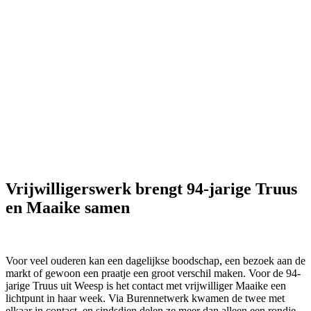
Vrijwilligerswerk brengt 94-jarige Truus
en Maaike samen
Voor veel ouderen kan een dagelijkse boodschap, een bezoek aan de
markt of gewoon een praatje een groot verschil maken. Voor de 94-
jarige Truus uit Weesp is het contact met vrijwilliger Maaike een
lichtpunt in haar week. Via Burennetwerk kwamen de twee met
elkaar in contact, en sindsdien delen ze meer dan alleen een rondje