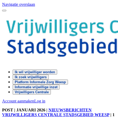
Navigatie overslaan
Ik wil vrijwilliger worden
Ik zoek vrijwilligers
Platform Informele Zorg Weesp
Informatie vrijwillige inzet
Vrijwilligers Centrale
Account aanmaken
Log in
POST
| JANUARI 2026
|
NIEUWSBERICHTEN
VRIJWILLIGERS CENTRALE STADSGEBIED WEESP
|
1