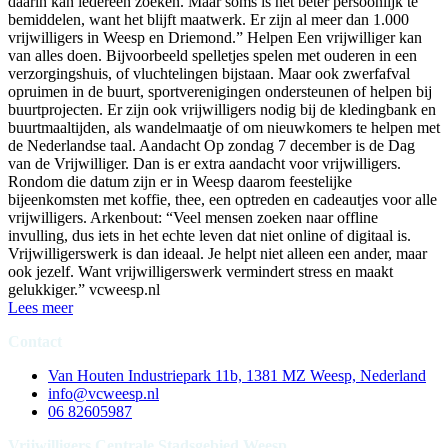
daarin kan iedereen zoeken. Maar soms is het beter persoonlijk te
bemiddelen, want het blijft maatwerk. Er zijn al meer dan 1.000
vrijwilligers in Weesp en Driemond.” Helpen Een vrijwilliger kan
van alles doen. Bijvoorbeeld spelletjes spelen met ouderen in een
verzorgingshuis, of vluchtelingen bijstaan. Maar ook zwerfafval
opruimen in de buurt, sportverenigingen ondersteunen of helpen bij
buurtprojecten. Er zijn ook vrijwilligers nodig bij de kledingbank en
buurtmaaltijden, als wandelmaatje of om nieuwkomers te helpen met
de Nederlandse taal. Aandacht Op zondag 7 december is de Dag
van de Vrijwilliger. Dan is er extra aandacht voor vrijwilligers.
Rondom die datum zijn er in Weesp daarom feestelijke
bijeenkomsten met koffie, thee, een optreden en cadeautjes voor alle
vrijwilligers. Arkenbout: “Veel mensen zoeken naar offline
invulling, dus iets in het echte leven dat niet online of digitaal is.
Vrijwilligerswerk is dan ideaal. Je helpt niet alleen een ander, maar
ook jezelf. Want vrijwilligerswerk vermindert stress en maakt
gelukkiger.” vcweesp.nl
Lees meer
Contact
Van Houten Industriepark 11b, 1381 MZ Weesp, Nederland
info@vcweesp.nl
06 82605987
Vrijwilligers Centrale Stadsgebied Weesp