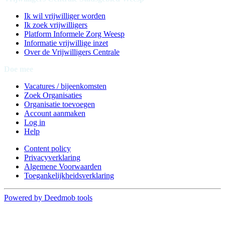
Ik wil vrijwilliger worden
Ik zoek vrijwilligers
Platform Informele Zorg Weesp
Informatie vrijwillige inzet
Over de Vrijwilligers Centrale
Doe mee
Vacatures / bijeenkomsten
Zoek Organisaties
Organisatie toevoegen
Account aanmaken
Log in
Help
Content policy
Privacyverklaring
Algemene Voorwaarden
Toegankelijkheidsverklaring
Powered by Deedmob tools