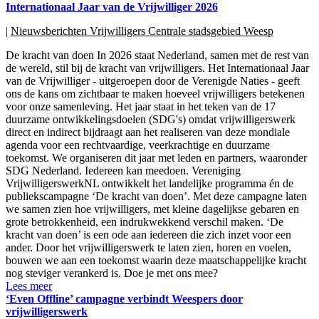
Internationaal Jaar van de Vrijwilliger 2026
|
Nieuwsberichten Vrijwilligers Centrale stadsgebied Weesp
De kracht van doen In 2026 staat Nederland, samen met de rest van
de wereld, stil bij de kracht van vrijwilligers. Het Internationaal Jaar
van de Vrijwilliger - uitgeroepen door de Verenigde Naties - geeft
ons de kans om zichtbaar te maken hoeveel vrijwilligers betekenen
voor onze samenleving. Het jaar staat in het teken van de 17
duurzame ontwikkelingsdoelen (SDG's) omdat vrijwilligerswerk
direct en indirect bijdraagt aan het realiseren van deze mondiale
agenda voor een rechtvaardige, veerkrachtige en duurzame
toekomst. We organiseren dit jaar met leden en partners, waaronder
SDG Nederland. Iedereen kan meedoen. Vereniging
VrijwilligerswerkNL ontwikkelt het landelijke programma én de
publiekscampagne ‘De kracht van doen’. Met deze campagne laten
we samen zien hoe vrijwilligers, met kleine dagelijkse gebaren en
grote betrokkenheid, een indrukwekkend verschil maken. ‘De
kracht van doen’ is een ode aan iedereen die zich inzet voor een
ander. Door het vrijwilligerswerk te laten zien, horen en voelen,
bouwen we aan een toekomst waarin deze maatschappelijke kracht
nog steviger verankerd is. Doe je met ons mee?
Lees meer
‘Even Offline’ campagne verbindt Weespers door
vrijwilligerswerk