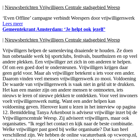
|
Nieuwsberichten Vrijwilligers Centrale stadsgebied Weesp
‘Even Offline’ campagne verbindt Weespers door vrijwilligerswerk
Lees meer
Gemeentekrant Amsterdam: ‘Je helpt ook jezelf’
|
Nieuwsberichten Vrijwilligers Centrale stadsgebied Weesp
Vrijwilligers helpen de samenleving draaiende te houden. Ze doen
hun onbetaalde werk bij sportclubs, festivals, buurthuizen en op veel
andere plekken. Een vrijwilliger zet zich in om anderen te helpen.
Of om een goed doel te ondersteunen. Vrijwilligers krijgen daar
geen geld voor. Maar als vrijwilliger betekent u iets voor een ander.
Daarom vinden veel mensen vrijwilligerswerk zo mooi. Voldoening
De waarde van vrijwilligerswerk is vaak niet in geld uit te drukken.
Het kan een manier zijn om andere mensen te ontmoeten, iets
nieuws te leren of nieuwe plekken te ontdekken. Voor veel inwoners
voelt vrijwilligerswerk nuttig. Want een ander helpen kan
voldoening geven. Hierover kunt u lezen in het interview op pagina
12. Bemiddeling Tanya Arkenbout is adviseur vrijwillige inzet bij de
Vrijwilligerscentrale Weesp. Zij adviseert vrijwilligers, maar ook
organisaties. “Ik regel het contact en kijk naar de beste combinatie.
Welke vrijwilliger past goed bij welke organisatie? Dat kan heel
verschillend zijn. We hebben de online vacaturebank op vcweesp.nl,