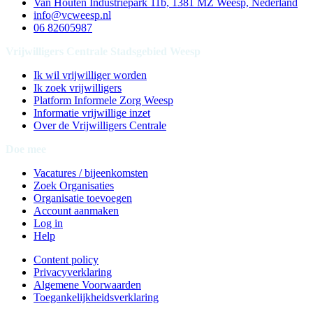
Van Houten Industriepark 11b, 1381 MZ Weesp, Nederland
info@vcweesp.nl
06 82605987
Vrijwilligers Centrale Stadsgebied Weesp
Ik wil vrijwilliger worden
Ik zoek vrijwilligers
Platform Informele Zorg Weesp
Informatie vrijwillige inzet
Over de Vrijwilligers Centrale
Doe mee
Vacatures / bijeenkomsten
Zoek Organisaties
Organisatie toevoegen
Account aanmaken
Log in
Help
Content policy
Privacyverklaring
Algemene Voorwaarden
Toegankelijkheidsverklaring