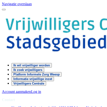
Navigatie overslaan
Ik wil vrijwilliger worden
Ik zoek vrijwilligers
Platform Informele Zorg Weesp
Informatie vrijwillige inzet
Vrijwilligers Centrale
Account aanmaken
Log in
Contact