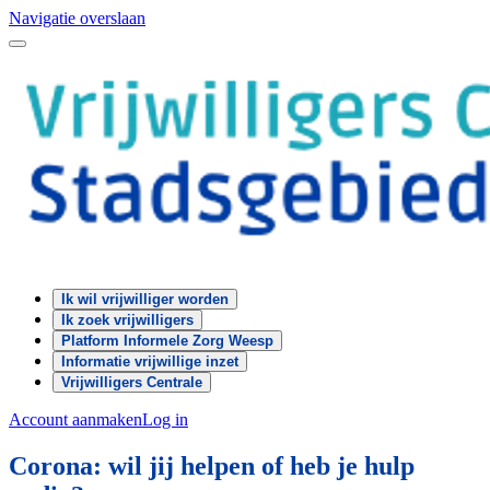
Navigatie overslaan
Ik wil vrijwilliger worden
Ik zoek vrijwilligers
Platform Informele Zorg Weesp
Informatie vrijwillige inzet
Vrijwilligers Centrale
Account aanmaken
Log in
Corona: wil jij helpen of heb je hulp