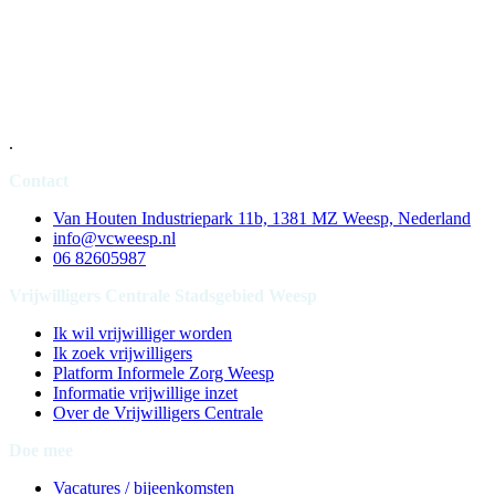
.
Contact
Van Houten Industriepark 11b, 1381 MZ Weesp, Nederland
info@vcweesp.nl
06 82605987
Vrijwilligers Centrale Stadsgebied Weesp
Ik wil vrijwilliger worden
Ik zoek vrijwilligers
Platform Informele Zorg Weesp
Informatie vrijwillige inzet
Over de Vrijwilligers Centrale
Doe mee
Vacatures / bijeenkomsten