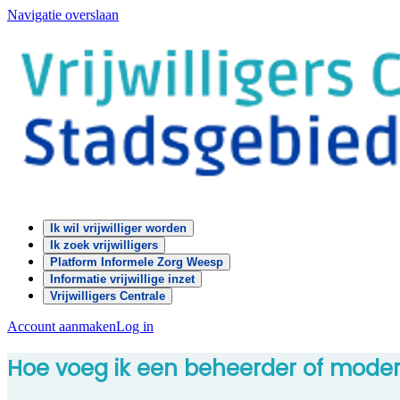
Navigatie overslaan
Ik wil vrijwilliger worden
Ik zoek vrijwilligers
Platform Informele Zorg Weesp
Informatie vrijwillige inzet
Vrijwilligers Centrale
Account aanmaken
Log in
Hoe voeg ik een beheerder of modera