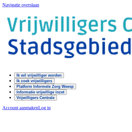
Navigatie overslaan
Ik wil vrijwilliger worden
Ik zoek vrijwilligers
Platform Informele Zorg Weesp
Informatie vrijwillige inzet
Vrijwilligers Centrale
Account aanmaken
Log in