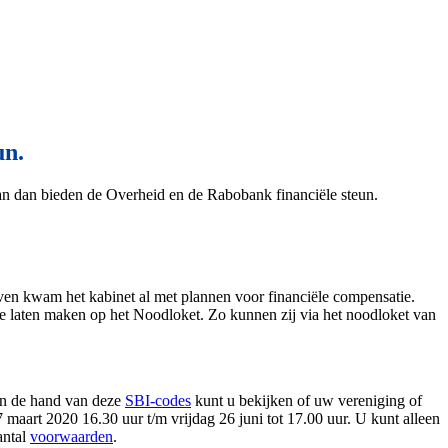
un.
aan dan bieden de Overheid en de Rabobank financiële steun.
jven kwam het kabinet al met plannen voor financiële compensatie.
 te laten maken op het Noodloket. Zo kunnen zij via het noodloket van
Aan de hand van deze
SBI-codes
kunt u bekijken of uw vereniging of
aart 2020 16.30 uur t/m vrijdag 26 juni tot 17.00 uur. U kunt alleen
antal
voorwaarden
.