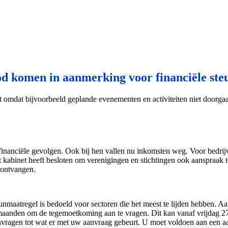
od komen in aanmerking voor financiële ste
pt omdat bijvoorbeeld geplande evenementen en activiteiten niet doorg
e financiële gevolgen. Ook bij hen vallen nu inkomsten weg. Voor bedri
et kabinet heeft besloten om verenigingen en stichtingen ook aanspraak
 ontvangen.
nmaatregel is bedoeld voor sectoren die het meest te lijden hebben. 
maanden om de tegemoetkoming aan te vragen. Dit kan vanaf vrijdag 27 m
vragen tot wat er met uw aanvraag gebeurt. U moet voldoen aan een a