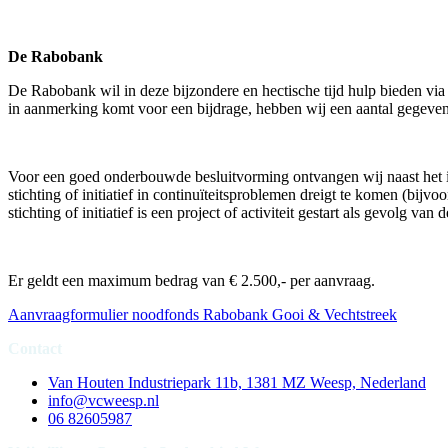
De Rabobank
De Rabobank wil in deze bijzondere en hectische tijd hulp bieden vi
in aanmerking komt voor een bijdrage, hebben wij een aantal gegevens 
Voor een goed onderbouwde besluitvorming ontvangen wij naast het i
stichting of initiatief in continuïteitsproblemen dreigt te komen (bijv
stichting of initiatief is een project of activiteit gestart als gevolg v
Er geldt een maximum bedrag van € 2.500,- per aanvraag.
Aanvraagformulier noodfonds Rabobank Gooi & Vechtstreek
Contact
Van Houten Industriepark 11b, 1381 MZ Weesp, Nederland
info@vcweesp.nl
06 82605987