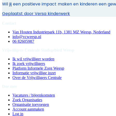
Wil jij een positieve impact maken en kinderen een gewel
Geplaatst door
Versa kinderwerk
Contact
Van Houten Industriepark 11b, 1381 MZ Weesp, Nederland
info@vcweesp.nl
06 82605987
Vrijwilligers Centrale Stadsgebied Weesp
Ik wil vrijwilliger worden
Ik zoek vrijwilligers
Platform Informele Zorg Weesp
Informatie vrijwillige inzet
Over de Vrijwilligers Centrale
Doe mee
Vacatures / bijeenkomsten
Zoek Organisaties
Organisatie toevoegen
Account aanmaken
Log in