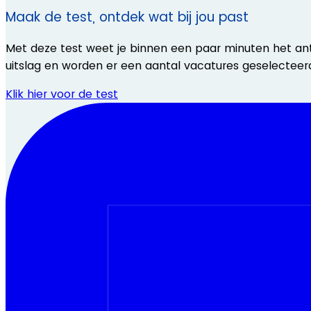
Maak de test, ontdek wat bij jou past
Met deze test weet je binnen een paar minuten het antwo
uitslag en worden er een aantal vacatures geselecteerd
Klik hier voor de test