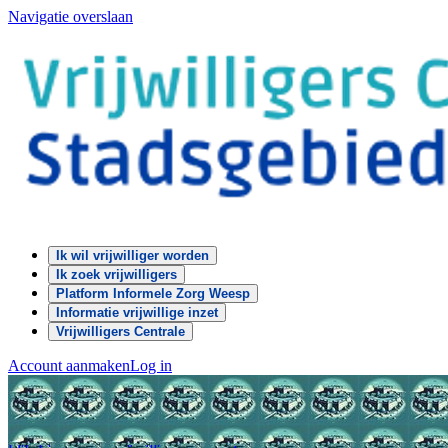
Navigatie overslaan
Ik wil vrijwilliger worden
Ik zoek vrijwilligers
Platform Informele Zorg Weesp
Informatie vrijwillige inzet
Vrijwilligers Centrale
Account aanmaken
Log in