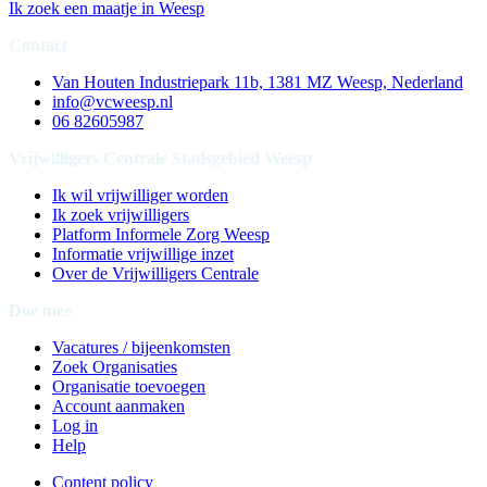
Ik zoek een maatje in Weesp
Contact
Van Houten Industriepark 11b, 1381 MZ Weesp, Nederland
info@vcweesp.nl
06 82605987
Vrijwilligers Centrale Stadsgebied Weesp
Ik wil vrijwilliger worden
Ik zoek vrijwilligers
Platform Informele Zorg Weesp
Informatie vrijwillige inzet
Over de Vrijwilligers Centrale
Doe mee
Vacatures / bijeenkomsten
Zoek Organisaties
Organisatie toevoegen
Account aanmaken
Log in
Help
Content policy