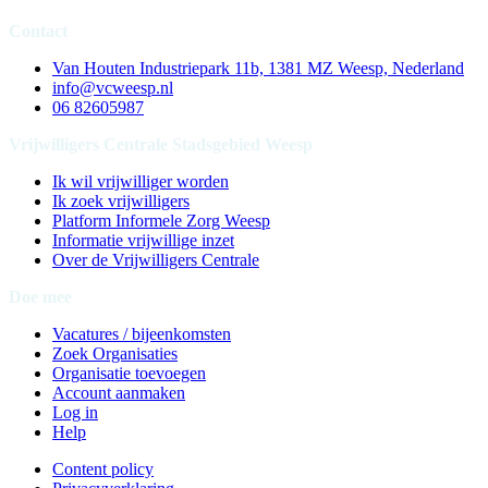
Contact
Van Houten Industriepark 11b, 1381 MZ Weesp, Nederland
info@vcweesp.nl
06 82605987
Vrijwilligers Centrale Stadsgebied Weesp
Ik wil vrijwilliger worden
Ik zoek vrijwilligers
Platform Informele Zorg Weesp
Informatie vrijwillige inzet
Over de Vrijwilligers Centrale
Doe mee
Vacatures / bijeenkomsten
Zoek Organisaties
Organisatie toevoegen
Account aanmaken
Log in
Help
Content policy