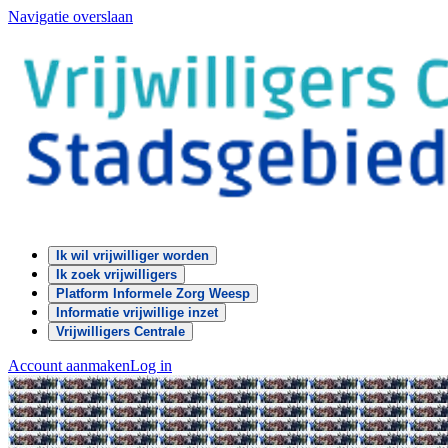
Navigatie overslaan
Ik wil vrijwilliger worden
Ik zoek vrijwilligers
Platform Informele Zorg Weesp
Informatie vrijwillige inzet
Vrijwilligers Centrale
Account aanmaken
Log in