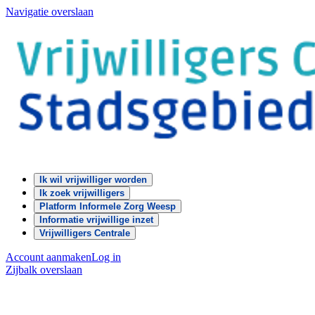
Navigatie overslaan
Ik wil vrijwilliger worden
Ik zoek vrijwilligers
Platform Informele Zorg Weesp
Informatie vrijwillige inzet
Vrijwilligers Centrale
Account aanmaken
Log in
Zijbalk overslaan