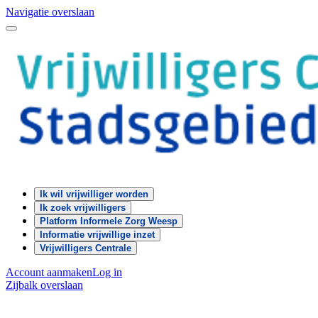
Navigatie overslaan
Ik wil vrijwilliger worden
Ik zoek vrijwilligers
Platform Informele Zorg Weesp
Informatie vrijwillige inzet
Vrijwilligers Centrale
Account aanmaken
Log in
Zijbalk overslaan