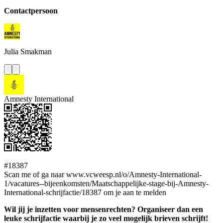
Contactpersoon
Julia
Smakman
Amnesty International
#18387
Scan me of ga naar www.vcweesp.nl/o/Amnesty-International-
1/vacatures--bijeenkomsten/Maatschappelijke-stage-bij-Amnesty-
International-schrijfactie/18387 om je aan te melden
Wil jij je inzetten voor mensenrechten? Organiseer dan een
leuke schrijfactie waarbij je zo veel mogelijk brieven schrijft!