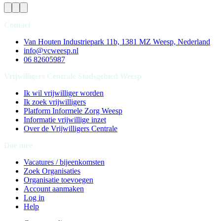
Contact
Van Houten Industriepark 11b, 1381 MZ Weesp, Nederland
info@vcweesp.nl
06 82605987
Vrijwilligers Centrale Stadsgebied Weesp
Ik wil vrijwilliger worden
Ik zoek vrijwilligers
Platform Informele Zorg Weesp
Informatie vrijwillige inzet
Over de Vrijwilligers Centrale
Doe mee
Vacatures / bijeenkomsten
Zoek Organisaties
Organisatie toevoegen
Account aanmaken
Log in
Help