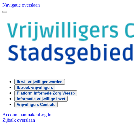
Navigatie overslaan
Ik wil vrijwilliger worden
Ik zoek vrijwilligers
Platform Informele Zorg Weesp
Informatie vrijwillige inzet
Vrijwilligers Centrale
Account aanmaken
Log in
Zijbalk overslaan