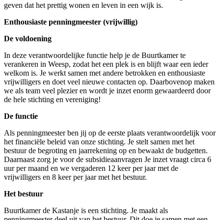
geven dat het prettig wonen en leven in een wijk is.
Enthousiaste penningmeester (vrijwillig)
De voldoening
In deze verantwoordelijke functie help je de Buurtkamer te
verankeren in Weesp, zodat het een plek is en blijft waar een ieder
welkom is. Je werkt samen met andere betrokken en enthousiaste
vrijwilligers en doet veel nieuwe contacten op. Daarbovenop maken
we als team veel plezier en wordt je inzet enorm gewaardeerd door
de hele stichting en vereniging!
De functie
Als penningmeester ben jij op de eerste plaats verantwoordelijk voor
het financiële beleid van onze stichting. Je stelt samen met het
bestuur de begroting en jaarrekening op en bewaakt de budgetten.
Daarnaast zorg je voor de subsidieaanvragen Je inzet vraagt circa 6
uur per maand en we vergaderen 12 keer per jaar met de
vrijwilligers en 8 keer per jaar met het bestuur.
Het bestuur
Buurtkamer de Kastanje is een stichting. Je maakt als
penningmeester deel uit van het bestuur. Dit doe je samen met een