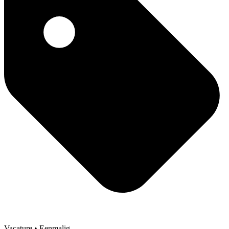
Vacature
• Eenmalig