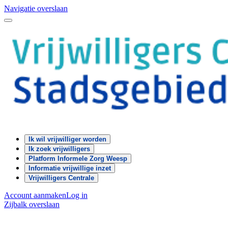
Navigatie overslaan
Ik wil vrijwilliger worden
Ik zoek vrijwilligers
Platform Informele Zorg Weesp
Informatie vrijwillige inzet
Vrijwilligers Centrale
Account aanmaken
Log in
Zijbalk overslaan