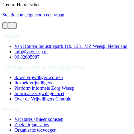
Gerard
Herderschee
Stel de contactpersoon een vraag
Contact
Van Houten Industriepark 11b, 1381 MZ Weesp, Nederland
info@vcweesp.nl
06 82605987
Vrijwilligers Centrale Stadsgebied Weesp
Ik wil vrijwilliger worden
Ik zoek vrijwilligers
Platform Informele Zorg Weesp
Informatie vrijwillige inzet
Over de Vrijwilligers Centrale
Doe mee
Vacatures / bijeenkomsten
Zoek Organisaties
Organisatie toevoegen