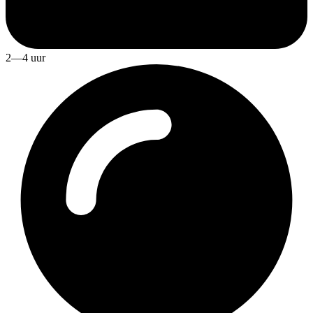
2—4 uur