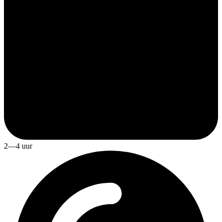
2—4 uur