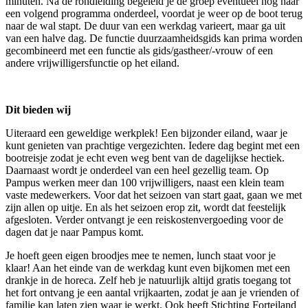
minuten. Na de rondleiding begeleid je de groep eventueel nog naar
een volgend programma onderdeel, voordat je weer op de boot terug
naar de wal stapt. De duur van een werkdag varieert, maar ga uit
van een halve dag. De functie duurzaamheidsgids kan prima worden
gecombineerd met een functie als gids/gastheer/-vrouw of een
andere vrijwilligersfunctie op het eiland.
Dit bieden wij
Uiteraard een geweldige werkplek! Een bijzonder eiland, waar je
kunt genieten van prachtige vergezichten. Iedere dag begint met een
bootreisje zodat je echt even weg bent van de dagelijkse hectiek.
Daarnaast wordt je onderdeel van een heel gezellig team. Op
Pampus werken meer dan 100 vrijwilligers, naast een klein team
vaste medewerkers. Voor dat het seizoen van start gaat, gaan we met
zijn allen op uitje. En als het seizoen erop zit, wordt dat feestelijk
afgesloten. Verder ontvangt je een reiskostenvergoeding voor de
dagen dat je naar Pampus komt.
Je hoeft geen eigen broodjes mee te nemen, lunch staat voor je
klaar! Aan het einde van de werkdag kunt even bijkomen met een
drankje in de horeca. Zelf heb je natuurlijk altijd gratis toegang tot
het fort ontvang je een aantal vrijkaarten, zodat je aan je vrienden of
familie kan laten zien waar je werkt. Ook heeft Stichting Forteiland