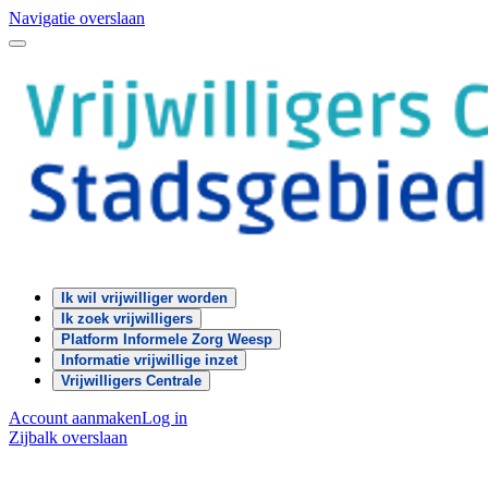
Navigatie overslaan
Ik wil vrijwilliger worden
Ik zoek vrijwilligers
Platform Informele Zorg Weesp
Informatie vrijwillige inzet
Vrijwilligers Centrale
Account aanmaken
Log in
Zijbalk overslaan