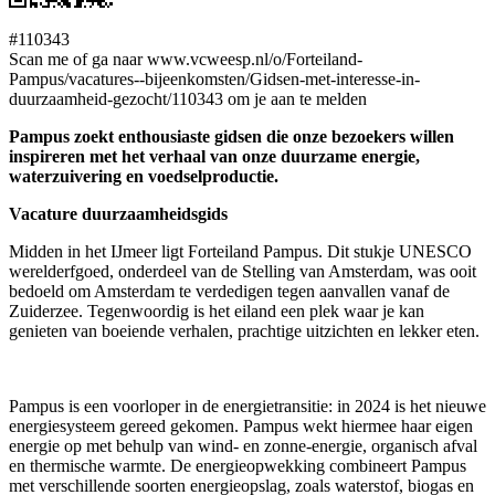
#110343
Scan me of ga naar www.vcweesp.nl/o/Forteiland-
Pampus/vacatures--bijeenkomsten/Gidsen-met-interesse-in-
duurzaamheid-gezocht/110343 om je aan te melden
Pampus zoekt enthousiaste gidsen die onze bezoekers willen
inspireren met het verhaal van onze duurzame energie,
waterzuivering en voedselproductie.
Vacature duurzaamheidsgids
Midden in het IJmeer ligt Forteiland Pampus. Dit stukje UNESCO
werelderfgoed, onderdeel van de Stelling van Amsterdam, was ooit
bedoeld om Amsterdam te verdedigen tegen aanvallen vanaf de
Zuiderzee. Tegenwoordig is het eiland een plek waar je kan
genieten van boeiende verhalen, prachtige uitzichten en lekker eten.
Pampus is een voorloper in de energietransitie: in 2024 is het nieuwe
energiesysteem gereed gekomen. Pampus wekt hiermee haar eigen
energie op met behulp van wind- en zonne-energie, organisch afval
en thermische warmte. De energieopwekking combineert Pampus
met verschillende soorten energieopslag, zoals waterstof, biogas en