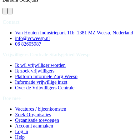
Contact
Van Houten Industriepark 11b, 1381 MZ Weesp, Nederland
info@vcweesp.nl
06 82605987
Vrijwilligers Centrale Stadsgebied Weesp
Ik wil vrijwilliger worden
Ik zoek vrijwilligers
Platform Informele Zorg Weesp
Informatie vrijwillige inzet
Over de Vrijwilligers Centrale
Doe mee
Vacatures / bijeenkomsten
Zoek Organisaties
Organisatie toevoegen
Account aanmaken
Log in
Help