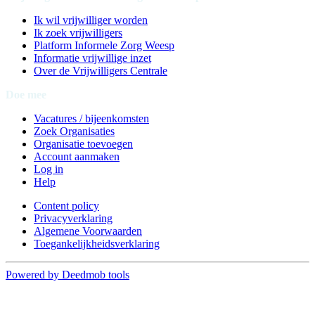
Ik wil vrijwilliger worden
Ik zoek vrijwilligers
Platform Informele Zorg Weesp
Informatie vrijwillige inzet
Over de Vrijwilligers Centrale
Doe mee
Vacatures / bijeenkomsten
Zoek Organisaties
Organisatie toevoegen
Account aanmaken
Log in
Help
Content policy
Privacyverklaring
Algemene Voorwaarden
Toegankelijkheidsverklaring
Powered by Deedmob tools