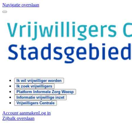
Navigatie overslaan
Ik wil vrijwilliger worden
Ik zoek vrijwilligers
Platform Informele Zorg Weesp
Informatie vrijwillige inzet
Vrijwilligers Centrale
Account aanmaken
Log in
Zijbalk overslaan