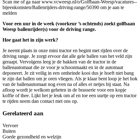
Scan me of ga naar www.vcweesp.nl/o/Golfbaan-Weesp/vacatures--
bijeenkomsten/Ballenrijders-driving-range/50390 om je aan te
melden
Voor een uur in de week (voorkeur ’s ochtends) zoekt golfbaan
Weesp ballenrijder(s) voor de driving range.
Hoe gaat het in zijn werk?
Je neemt plaats in onze mini tractor en begint met rijden over de
driving range. Je zorgt ervoor dat alle gele ballen van het veld zijn
geraapt. Vervolgens leeg je de bakken van de tractor in de
ballenautomaat die ze voor je schoonmaakt en in de automaat
deponeert. Je zit veilig in een omheinde kooi dus je hoeft niet bang
te zijn dat ballen om je oren vliegen. Als je klaar bent loop je het hok
van de ballenautomaat nog even na of alles er netjes bij staat. Na
afloop wordt je welkom geheten in de brasserie voor een kopje
koffie of thee. Lijkt het je leuk om af en toe een uurtje op een tractor
te rijden neem dan contact met ons op.
Gerelateerd aan
Vervoer
Buiten
Goede gezondheid en welzijn