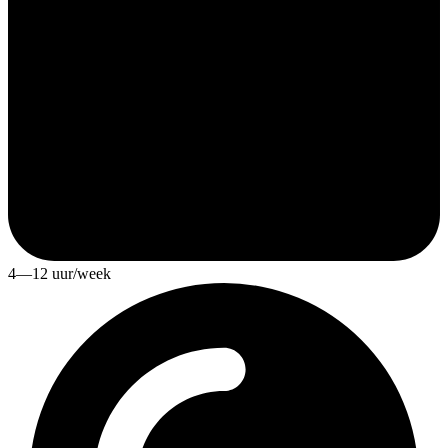
4—12 uur/week