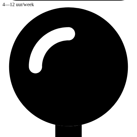
4—12 uur/week