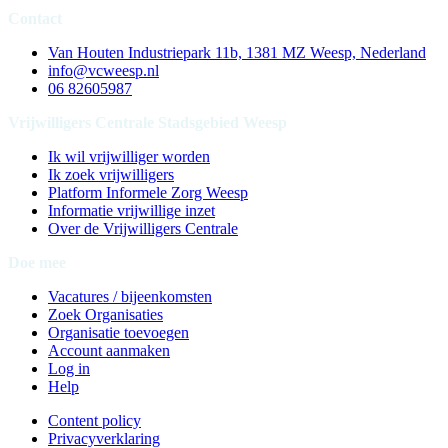
Contact
Van Houten Industriepark 11b, 1381 MZ Weesp, Nederland
info@vcweesp.nl
06 82605987
Vrijwilligers Centrale Stadsgebied Weesp
Ik wil vrijwilliger worden
Ik zoek vrijwilligers
Platform Informele Zorg Weesp
Informatie vrijwillige inzet
Over de Vrijwilligers Centrale
Doe mee
Vacatures / bijeenkomsten
Zoek Organisaties
Organisatie toevoegen
Account aanmaken
Log in
Help
Content policy
Privacyverklaring