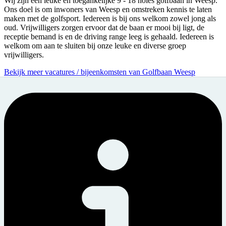
Wij zijn een leuke en toegankelijke 9 - 18 holes golfbaan in Weesp.
Ons doel is om inwoners van Weesp en omstreken kennis te laten
maken met de golfsport. Iedereen is bij ons welkom zowel jong als
oud. Vrijwilligers zorgen ervoor dat de baan er mooi bij ligt, de
receptie bemand is en de driving range leeg is gehaald. Iedereen is
welkom om aan te sluiten bij onze leuke en diverse groep
vrijwilligers.
Bekijk meer vacatures / bijeenkomsten van Golfbaan Weesp