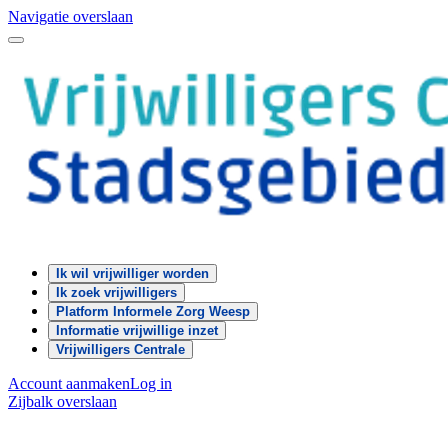
Navigatie overslaan
Ik wil vrijwilliger worden
Ik zoek vrijwilligers
Platform Informele Zorg Weesp
Informatie vrijwillige inzet
Vrijwilligers Centrale
Account aanmaken
Log in
Zijbalk overslaan