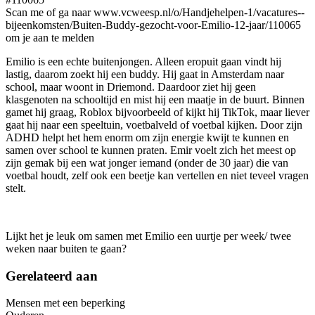
Scan me of ga naar www.vcweesp.nl/o/Handjehelpen-1/vacatures--
bijeenkomsten/Buiten-Buddy-gezocht-voor-Emilio-12-jaar/110065
om je aan te melden
Emilio is een echte buitenjongen. Alleen eropuit gaan vindt hij
lastig, daarom zoekt hij een buddy. Hij gaat in Amsterdam naar
school, maar woont in Driemond. Daardoor ziet hij geen
klasgenoten na schooltijd en mist hij een maatje in de buurt. Binnen
gamet hij graag, Roblox bijvoorbeeld of kijkt hij TikTok, maar liever
gaat hij naar een speeltuin, voetbalveld of voetbal kijken. Door zijn
ADHD helpt het hem enorm om zijn energie kwijt te kunnen en
samen over school te kunnen praten. Emir voelt zich het meest op
zijn gemak bij een wat jonger iemand (onder de 30 jaar) die van
voetbal houdt, zelf ook een beetje kan vertellen en niet teveel vragen
stelt.
Lijkt het je leuk om samen met Emilio een uurtje per week/ twee
weken naar buiten te gaan?
Gerelateerd aan
Mensen met een beperking