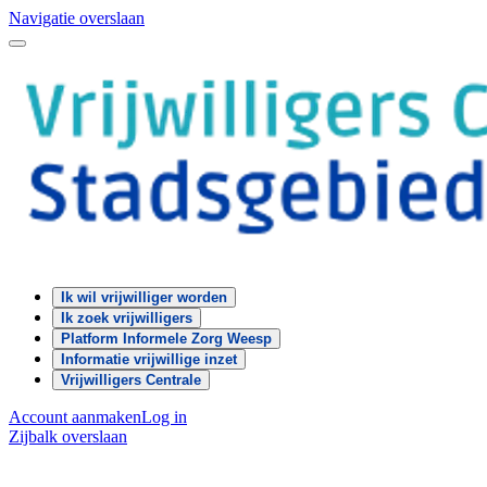
Navigatie overslaan
Ik wil vrijwilliger worden
Ik zoek vrijwilligers
Platform Informele Zorg Weesp
Informatie vrijwillige inzet
Vrijwilligers Centrale
Account aanmaken
Log in
Zijbalk overslaan