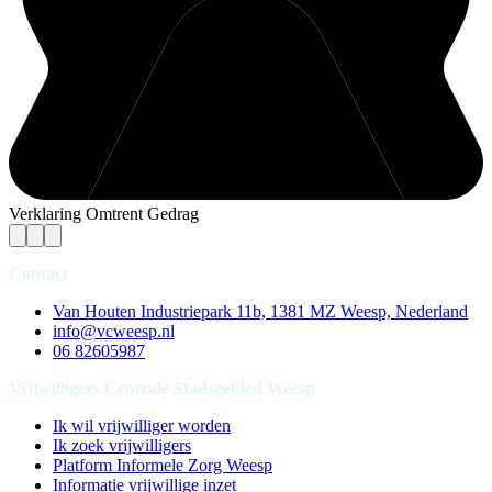
Verklaring Omtrent Gedrag
Contact
Van Houten Industriepark 11b, 1381 MZ Weesp, Nederland
info@vcweesp.nl
06 82605987
Vrijwilligers Centrale Stadsgebied Weesp
Ik wil vrijwilliger worden
Ik zoek vrijwilligers
Platform Informele Zorg Weesp
Informatie vrijwillige inzet