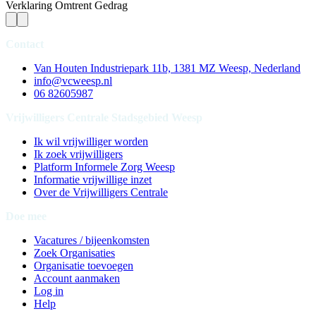
Verklaring Omtrent Gedrag
Contact
Van Houten Industriepark 11b, 1381 MZ Weesp, Nederland
info@vcweesp.nl
06 82605987
Vrijwilligers Centrale Stadsgebied Weesp
Ik wil vrijwilliger worden
Ik zoek vrijwilligers
Platform Informele Zorg Weesp
Informatie vrijwillige inzet
Over de Vrijwilligers Centrale
Doe mee
Vacatures / bijeenkomsten
Zoek Organisaties
Organisatie toevoegen
Account aanmaken
Log in
Help