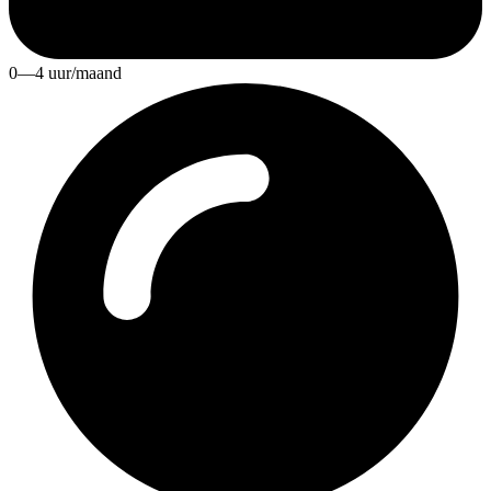
0—4 uur/maand