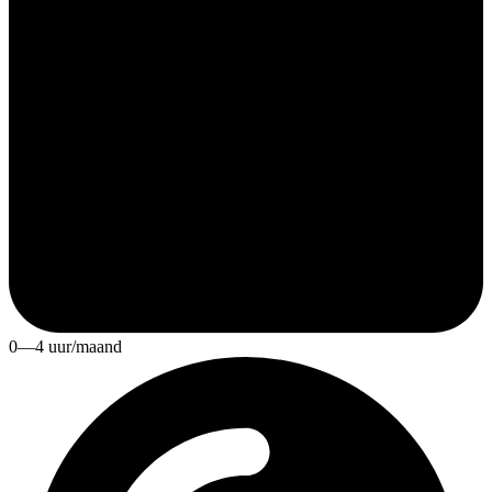
0—4 uur/maand