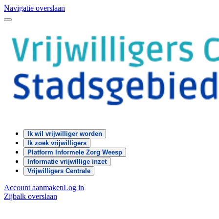
Navigatie overslaan
Ik wil vrijwilliger worden
Ik zoek vrijwilligers
Platform Informele Zorg Weesp
Informatie vrijwillige inzet
Vrijwilligers Centrale
Account aanmaken
Log in
Zijbalk overslaan