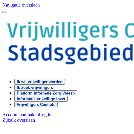
Navigatie overslaan
Ik wil vrijwilliger worden
Ik zoek vrijwilligers
Platform Informele Zorg Weesp
Informatie vrijwillige inzet
Vrijwilligers Centrale
Account aanmaken
Log in
Zijbalk overslaan