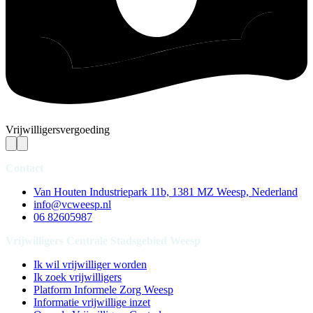
Vrijwilligersvergoeding
Contact
Van Houten Industriepark 11b, 1381 MZ Weesp, Nederland
info@vcweesp.nl
06 82605987
Vrijwilligers Centrale Stadsgebied Weesp
Ik wil vrijwilliger worden
Ik zoek vrijwilligers
Platform Informele Zorg Weesp
Informatie vrijwillige inzet