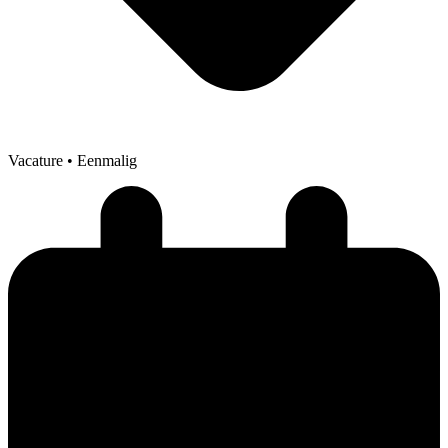
Vacature
• Eenmalig