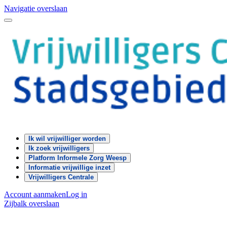
Navigatie overslaan
Ik wil vrijwilliger worden
Ik zoek vrijwilligers
Platform Informele Zorg Weesp
Informatie vrijwillige inzet
Vrijwilligers Centrale
Account aanmaken
Log in
Zijbalk overslaan