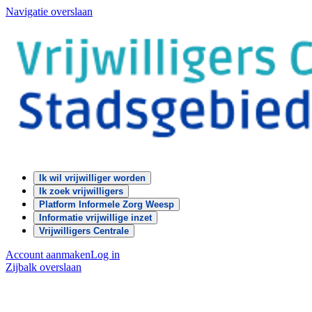
Navigatie overslaan
Ik wil vrijwilliger worden
Ik zoek vrijwilligers
Platform Informele Zorg Weesp
Informatie vrijwillige inzet
Vrijwilligers Centrale
Account aanmaken
Log in
Zijbalk overslaan