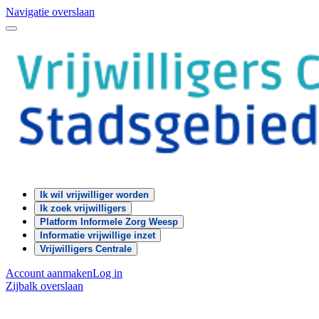
Navigatie overslaan
Ik wil vrijwilliger worden
Ik zoek vrijwilligers
Platform Informele Zorg Weesp
Informatie vrijwillige inzet
Vrijwilligers Centrale
Account aanmaken
Log in
Zijbalk overslaan