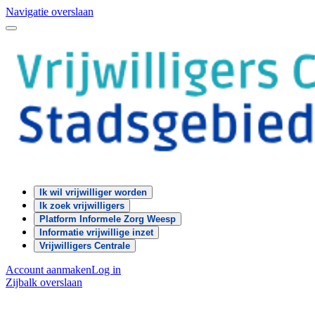
Navigatie overslaan
Ik wil vrijwilliger worden
Ik zoek vrijwilligers
Platform Informele Zorg Weesp
Informatie vrijwillige inzet
Vrijwilligers Centrale
Account aanmaken
Log in
Zijbalk overslaan