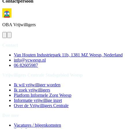
Contactpersoon
OBA
Vrijwilligers
Contact
Van Houten Industriepark 11b, 1381 MZ Weesp, Nederland
info@vcweesp.nl
06 82605987
Vrijwilligers Centrale Stadsgebied Weesp
Ik wil vrijwilliger worden
Ik zoek vrijwilligers
Platform Informele Zorg Weesp
Informatie vrijwillige inzet
Over de Vrijwilligers Centrale
Doe mee
Vacatures / bijeenkomsten