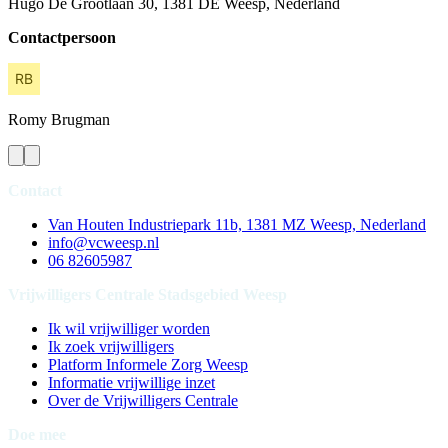
Hugo De Grootlaan 30, 1381 DE Weesp, Nederland
Contactpersoon
Romy
Brugman
Contact
Van Houten Industriepark 11b, 1381 MZ Weesp, Nederland
info@vcweesp.nl
06 82605987
Vrijwilligers Centrale Stadsgebied Weesp
Ik wil vrijwilliger worden
Ik zoek vrijwilligers
Platform Informele Zorg Weesp
Informatie vrijwillige inzet
Over de Vrijwilligers Centrale
Doe mee