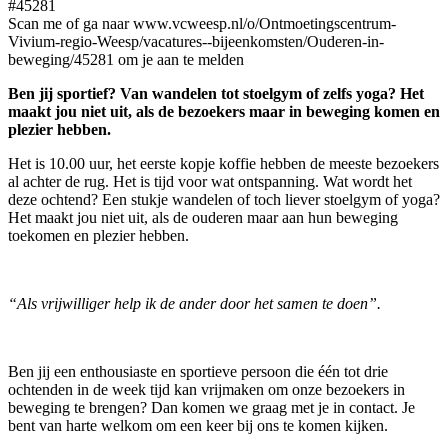
#45281
Scan me of ga naar www.vcweesp.nl/o/Ontmoetingscentrum-
Vivium-regio-Weesp/vacatures--bijeenkomsten/Ouderen-in-
beweging/45281 om je aan te melden
Ben jij sportief? Van wandelen tot stoelgym of zelfs yoga? Het
maakt jou niet uit, als de bezoekers maar in beweging komen en
plezier hebben.
Het is 10.00 uur, het eerste kopje koffie hebben de meeste bezoekers
al achter de rug. Het is tijd voor wat ontspanning. Wat wordt het
deze ochtend? Een stukje wandelen of toch liever stoelgym of yoga?
Het maakt jou niet uit, als de ouderen maar aan hun beweging
toekomen en plezier hebben.
“Als vrijwilliger help ik de ander door het samen te doen”.
Ben jij een enthousiaste en sportieve persoon die één tot drie
ochtenden in de week tijd kan vrijmaken om onze bezoekers in
beweging te brengen? Dan komen we graag met je in contact. Je
bent van harte welkom om een keer bij ons te komen kijken.