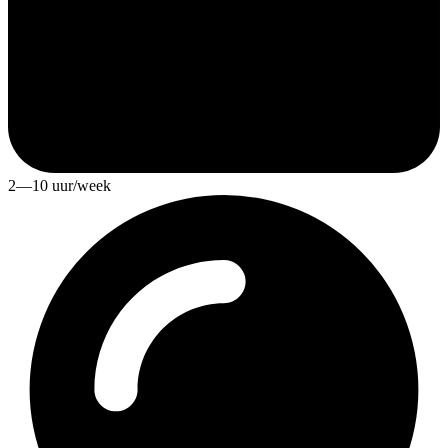
2—10 uur/week