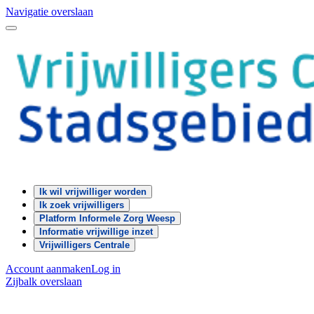
Navigatie overslaan
Ik wil vrijwilliger worden
Ik zoek vrijwilligers
Platform Informele Zorg Weesp
Informatie vrijwillige inzet
Vrijwilligers Centrale
Account aanmaken
Log in
Zijbalk overslaan