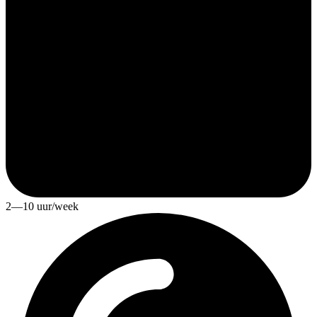
2—10 uur/week