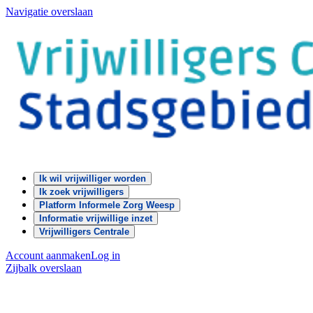
Navigatie overslaan
Ik wil vrijwilliger worden
Ik zoek vrijwilligers
Platform Informele Zorg Weesp
Informatie vrijwillige inzet
Vrijwilligers Centrale
Account aanmaken
Log in
Zijbalk overslaan