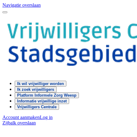
Navigatie overslaan
Ik wil vrijwilliger worden
Ik zoek vrijwilligers
Platform Informele Zorg Weesp
Informatie vrijwillige inzet
Vrijwilligers Centrale
Account aanmaken
Log in
Zijbalk overslaan