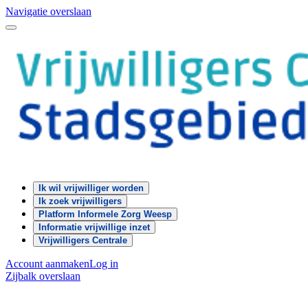
Navigatie overslaan
Ik wil vrijwilliger worden
Ik zoek vrijwilligers
Platform Informele Zorg Weesp
Informatie vrijwillige inzet
Vrijwilligers Centrale
Account aanmaken
Log in
Zijbalk overslaan