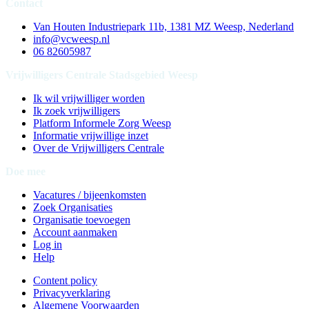
Contact
Van Houten Industriepark 11b, 1381 MZ Weesp, Nederland
info@vcweesp.nl
06 82605987
Vrijwilligers Centrale Stadsgebied Weesp
Ik wil vrijwilliger worden
Ik zoek vrijwilligers
Platform Informele Zorg Weesp
Informatie vrijwillige inzet
Over de Vrijwilligers Centrale
Doe mee
Vacatures / bijeenkomsten
Zoek Organisaties
Organisatie toevoegen
Account aanmaken
Log in
Help
Content policy
Privacyverklaring
Algemene Voorwaarden