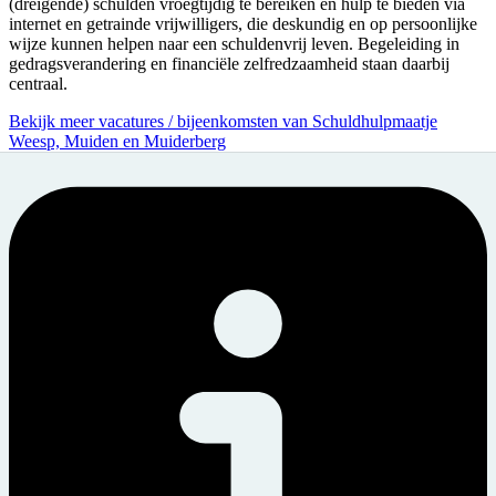
(dreigende) schulden vroegtijdig te bereiken en hulp te bieden via
internet en getrainde vrijwilligers, die deskundig en op persoonlijke
wijze kunnen helpen naar een schuldenvrij leven. Begeleiding in
gedragsverandering en financiële zelfredzaamheid staan daarbij
centraal.
Bekijk meer vacatures / bijeenkomsten van Schuldhulpmaatje
Weesp, Muiden en Muiderberg