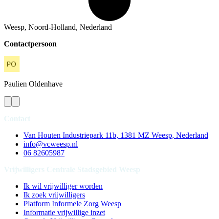
Weesp, Noord-Holland, Nederland
Contactpersoon
Paulien
Oldenhave
Contact
Van Houten Industriepark 11b, 1381 MZ Weesp, Nederland
info@vcweesp.nl
06 82605987
Vrijwilligers Centrale Stadsgebied Weesp
Ik wil vrijwilliger worden
Ik zoek vrijwilligers
Platform Informele Zorg Weesp
Informatie vrijwillige inzet