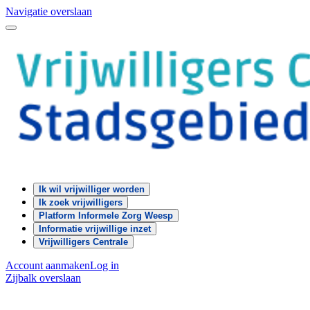
Navigatie overslaan
Ik wil vrijwilliger worden
Ik zoek vrijwilligers
Platform Informele Zorg Weesp
Informatie vrijwillige inzet
Vrijwilligers Centrale
Account aanmaken
Log in
Zijbalk overslaan