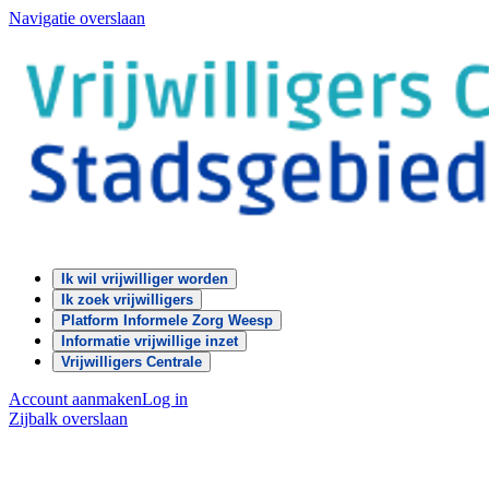
Navigatie overslaan
Ik wil vrijwilliger worden
Ik zoek vrijwilligers
Platform Informele Zorg Weesp
Informatie vrijwillige inzet
Vrijwilligers Centrale
Account aanmaken
Log in
Zijbalk overslaan