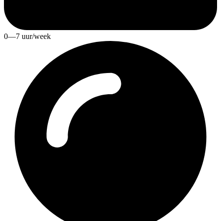
0—7 uur/week