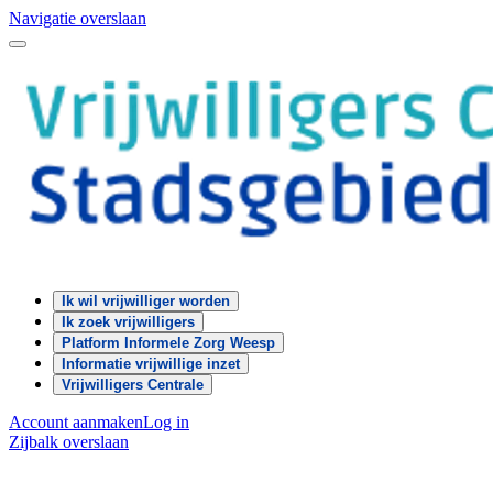
Navigatie overslaan
Ik wil vrijwilliger worden
Ik zoek vrijwilligers
Platform Informele Zorg Weesp
Informatie vrijwillige inzet
Vrijwilligers Centrale
Account aanmaken
Log in
Zijbalk overslaan