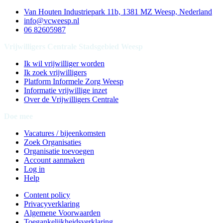
Van Houten Industriepark 11b, 1381 MZ Weesp, Nederland
info@vcweesp.nl
06 82605987
Vrijwilligers Centrale Stadsgebied Weesp
Ik wil vrijwilliger worden
Ik zoek vrijwilligers
Platform Informele Zorg Weesp
Informatie vrijwillige inzet
Over de Vrijwilligers Centrale
Doe mee
Vacatures / bijeenkomsten
Zoek Organisaties
Organisatie toevoegen
Account aanmaken
Log in
Help
Content policy
Privacyverklaring
Algemene Voorwaarden
Toegankelijkheidsverklaring