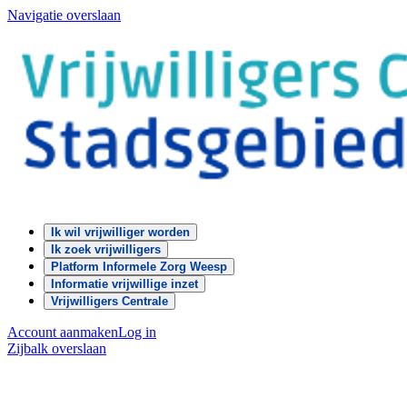
Navigatie overslaan
Ik wil vrijwilliger worden
Ik zoek vrijwilligers
Platform Informele Zorg Weesp
Informatie vrijwillige inzet
Vrijwilligers Centrale
Account aanmaken
Log in
Zijbalk overslaan