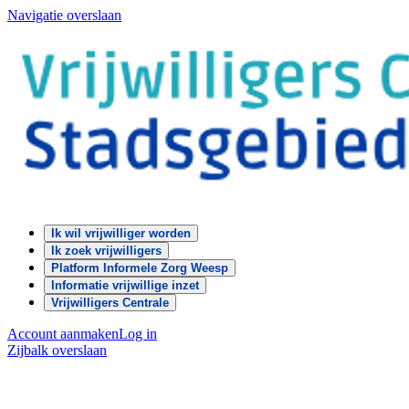
Navigatie overslaan
Ik wil vrijwilliger worden
Ik zoek vrijwilligers
Platform Informele Zorg Weesp
Informatie vrijwillige inzet
Vrijwilligers Centrale
Account aanmaken
Log in
Zijbalk overslaan