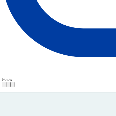
Foto's
Voedselbank pakket ophalen op donderda
Praktische informatie