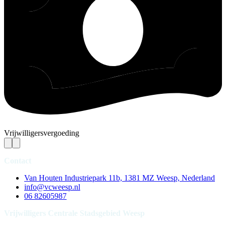
Vrijwilligersvergoeding
Contact
Van Houten Industriepark 11b, 1381 MZ Weesp, Nederland
info@vcweesp.nl
06 82605987
Vrijwilligers Centrale Stadsgebied Weesp