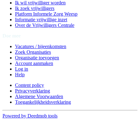
Ik wil vrijwilliger worden
Ik zoek vrijwilligers
Platform Informele Zorg Weesp
Informatie vrijwillige inzet
Over de Vrijwilligers Centrale
Doe mee
Vacatures / bijeenkomsten
Zoek Organisaties
Organisatie toevoegen
Account aanmaken
Log in
Help
Content policy
Privacyverklaring
Algemene Voorwaarden
Toegankelijkheidsverklaring
Powered by Deedmob tools