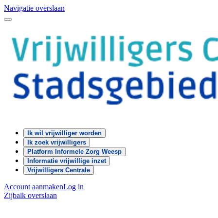
Navigatie overslaan
Ik wil vrijwilliger worden
Ik zoek vrijwilligers
Platform Informele Zorg Weesp
Informatie vrijwillige inzet
Vrijwilligers Centrale
Account aanmaken
Log in
Zijbalk overslaan