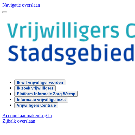
Navigatie overslaan
Ik wil vrijwilliger worden
Ik zoek vrijwilligers
Platform Informele Zorg Weesp
Informatie vrijwillige inzet
Vrijwilligers Centrale
Account aanmaken
Log in
Zijbalk overslaan