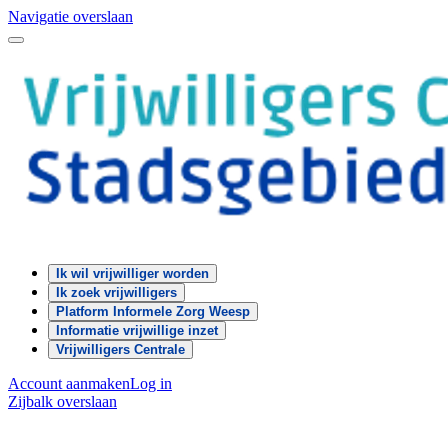
Navigatie overslaan
Ik wil vrijwilliger worden
Ik zoek vrijwilligers
Platform Informele Zorg Weesp
Informatie vrijwillige inzet
Vrijwilligers Centrale
Account aanmaken
Log in
Zijbalk overslaan