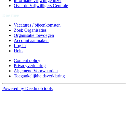
Informatie vrijwillige inzet
Over de Vrijwilligers Centrale
Doe mee
Vacatures / bijeenkomsten
Zoek Organisaties
Organisatie toevoegen
Account aanmaken
Log in
Help
Content policy
Privacyverklaring
Algemene Voorwaarden
Toegankelijkheidsverklaring
Powered by Deedmob tools