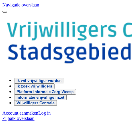
Navigatie overslaan
Ik wil vrijwilliger worden
Ik zoek vrijwilligers
Platform Informele Zorg Weesp
Informatie vrijwillige inzet
Vrijwilligers Centrale
Account aanmaken
Log in
Zijbalk overslaan