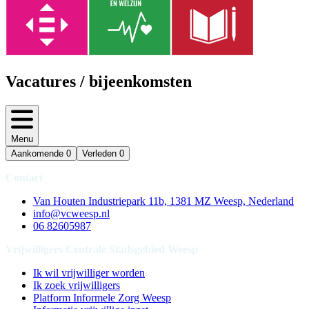
Vacatures / bijeenkomsten
Menu
Aankomende
0
Verleden
0
Contact
Van Houten Industriepark 11b, 1381 MZ Weesp, Nederland
info@vcweesp.nl
06 82605987
Vrijwilligers Centrale Stadsgebied Weesp
Ik wil vrijwilliger worden
Ik zoek vrijwilligers
Platform Informele Zorg Weesp