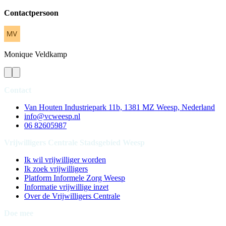
Contactpersoon
Monique
Veldkamp
Contact
Van Houten Industriepark 11b, 1381 MZ Weesp, Nederland
info@vcweesp.nl
06 82605987
Vrijwilligers Centrale Stadsgebied Weesp
Ik wil vrijwilliger worden
Ik zoek vrijwilligers
Platform Informele Zorg Weesp
Informatie vrijwillige inzet
Over de Vrijwilligers Centrale
Doe mee