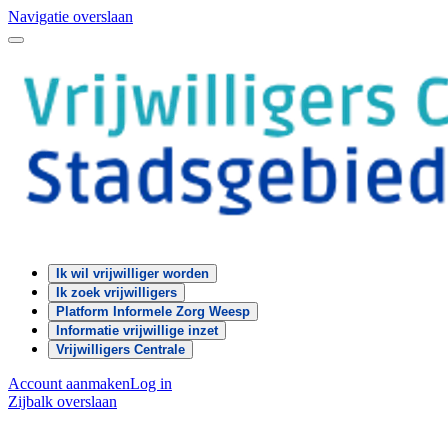
Navigatie overslaan
Ik wil vrijwilliger worden
Ik zoek vrijwilligers
Platform Informele Zorg Weesp
Informatie vrijwillige inzet
Vrijwilligers Centrale
Account aanmaken
Log in
Zijbalk overslaan