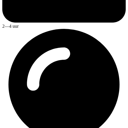
2—4 uur