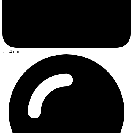
2—4 uur