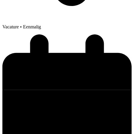
Vacature
• Eenmalig