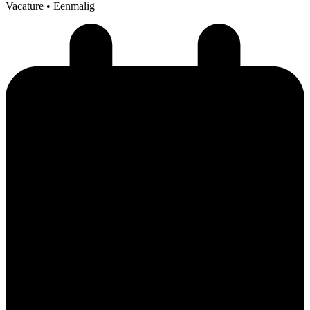
Vacature
• Eenmalig