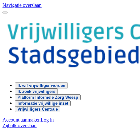
Navigatie overslaan
Ik wil vrijwilliger worden
Ik zoek vrijwilligers
Platform Informele Zorg Weesp
Informatie vrijwillige inzet
Vrijwilligers Centrale
Account aanmaken
Log in
Zijbalk overslaan