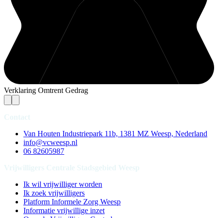
Verklaring Omtrent Gedrag
Contact
Van Houten Industriepark 11b, 1381 MZ Weesp, Nederland
info@vcweesp.nl
06 82605987
Vrijwilligers Centrale Stadsgebied Weesp
Ik wil vrijwilliger worden
Ik zoek vrijwilligers
Platform Informele Zorg Weesp
Informatie vrijwillige inzet