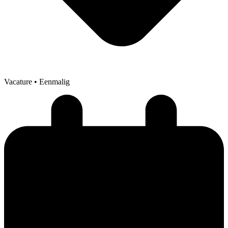
Vacature
• Eenmalig