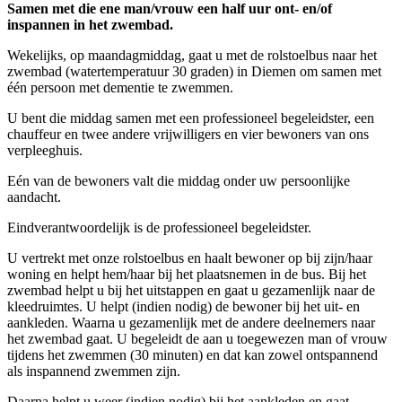
Samen met die ene man/vrouw een half uur ont- en/of
inspannen in het zwembad.
Wekelijks, op maandagmiddag, gaat u met de rolstoelbus naar het
zwembad (watertemperatuur 30 graden) in Diemen om samen met
één persoon met dementie te zwemmen.
U bent die middag samen met een professioneel begeleidster, een
chauffeur en twee andere vrijwilligers en vier bewoners van ons
verpleeghuis.
Eén van de bewoners valt die middag onder uw persoonlijke
aandacht.
Eindverantwoordelijk is de professioneel begeleidster.
U vertrekt met onze rolstoelbus en haalt bewoner op bij zijn/haar
woning en helpt hem/haar bij het plaatsnemen in de bus. Bij het
zwembad helpt u bij het uitstappen en gaat u gezamenlijk naar de
kleedruimtes. U helpt (indien nodig) de bewoner bij het uit- en
aankleden. Waarna u gezamenlijk met de andere deelnemers naar
het zwembad gaat. U begeleidt de aan u toegewezen man of vrouw
tijdens het zwemmen (30 minuten) en dat kan zowel ontspannend
als inspannend zwemmen zijn.
Daarna helpt u weer (indien nodig) bij het aankleden en gaat