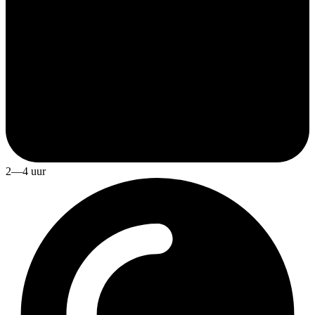
2—4 uur