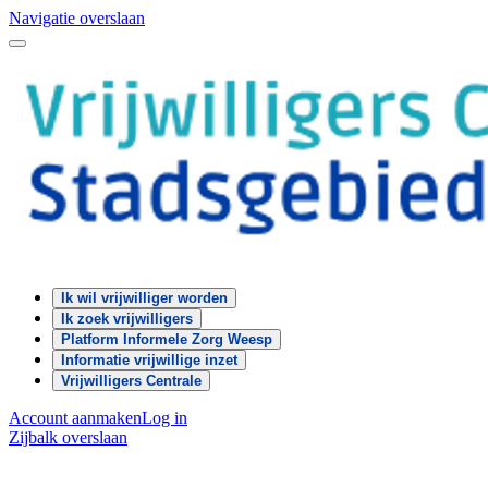
Navigatie overslaan
Ik wil vrijwilliger worden
Ik zoek vrijwilligers
Platform Informele Zorg Weesp
Informatie vrijwillige inzet
Vrijwilligers Centrale
Account aanmaken
Log in
Zijbalk overslaan