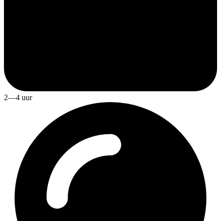
2—4 uur