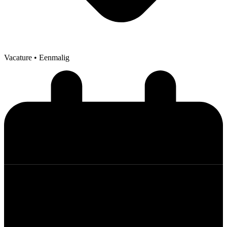
Vacature
• Eenmalig